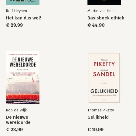
17 Kwaliteit van leven 300
18 Geluk 317
Rolf Heynen
Martin van Hees
19 Existentiële dreigingen 349
Het kan dus wel!
Basisboek ethiek
Ik weet dat jij weet
The Better Angels
20 De toekomst van vooruitgang 386
dat ik het weet
of Our Nature
€ 29,99
€ 44,90
III Rede, wetenschap en humanisme 415
21 Rede 419
22 Wetenschap 458
23 Humanisme 488
Bekijk alle boeken
Noten 539
Literatuurlijst 609
Register 672
Rob de Wijk
Thomas Piketty
De nieuwe
Gelijkheid
wereldorde
€ 23,99
€ 19,99