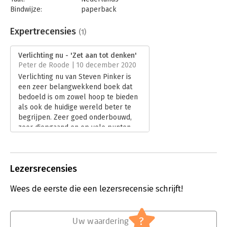
Bindwijze:
paperback
Aantal pagina's:
696
Uitgever:
Atlas-Contact
Expertrecensies
(1)
Druk:
6
Verschijningsdatum:
20-11-2019
Verlichting nu - 'Zet aan tot denken'
Peter de Roode | 10 december 2020
Hoofdrubriek:
Filosofie
Verlichting nu van Steven Pinker is
een zeer belangwekkend boek dat
bedoeld is om zowel hoop te bieden
als ook de huidige wereld beter te
begrijpen. Zeer goed onderbouwd,
zeer diepgaand en op vele punten
zeer open en niets verhullend.
Lees verder
Lezersrecensies
Wees de eerste die een lezersrecensie schrijft!
?
Uw waardering