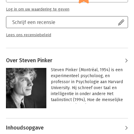
Log in om uw waardering te geven
Schrijf een recensie
Lees ons recensiebeleid
Over Steven Pinker
Steven Pinker (Montréal, 1954) is een 
experimenteel psycholoog, en 
professor in Psychologie aan Harvard 
University. Hij schreef over taal en 
intelligentie in onder andere Het 
taalinstinct (1994), Hoe de menselijke 
geest werkt (1997), Het onbeschreven 
blad (2002) en De stof van het denken 
Andere boeken door Steven Pinker
(2007). Het unieke van Steven Pinker is 
dat hij zijn antwoorden op zoveel 
Inhoudsopgave
terreinen zoekt: psychologie, 