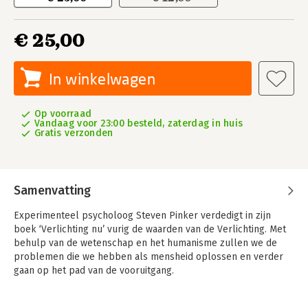
€ 25,00
In winkelwagen
Op voorraad
Vandaag voor 23:00 besteld, zaterdag in huis
Gratis verzonden
Samenvatting
Experimenteel psycholoog Steven Pinker verdedigt in zijn
boek ‘Verlichting nu’ vurig de waarden van de Verlichting. Met
behulp van de wetenschap en het humanisme zullen we de
problemen die we hebben als mensheid oplossen en verder
gaan op het pad van de vooruitgang.
Wie de krant erop naslaat, is geneigd te denken dat de wereld
gedoemd is ten onder te gaan, of dat de periode van