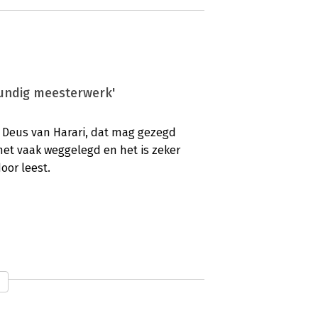
kundig meesterwerk'
 Deus van Harari, dat mag gezegd
 het vaak weggelegd en het is zeker
oor leest.
gen
aat om de menselijke intelligentie te