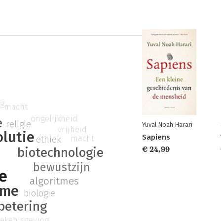
ng
macht
ongelijkheid
e
religie
Yuval Noah Harari
vrijheid
olutie
Sapiens
macht
ethiek
biotechnologie
€ 24,99
bewustzijn
ie
algoritmes
sme
biologie
betering
tekenisgeving