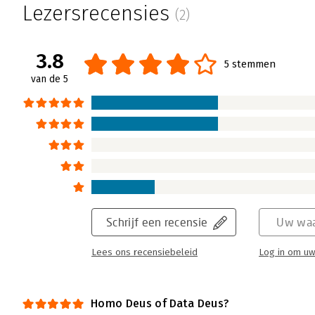
overtreffen, kun je je afvragen of mensen d
Lezersrecensies
(2)
Biotechnologie en computeralgoritmen zul
omvormen en hele virtuele werelden schep
3.8
Lees verder
5 stemmen
van de 5
Schrijf een recensie
Uw waa
Lees ons recensiebeleid
Log in om uw
Homo Deus of Data Deus?