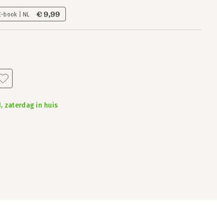
€ 9,99
E-book | NL
, zaterdag in huis