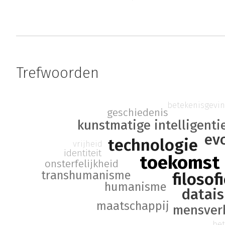
Trefwoorden
betekenisgevi
geschiedenis
kunstmatige intelligenti
ev
technologie
vrijheid
identiteit
toekomst
onsterfelijkheid
transhumanisme
filosof
humanisme
datai
maatschappij
mensver
be