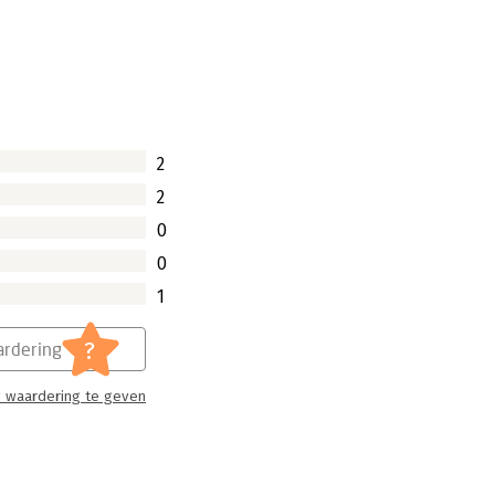
e wereld kunnen blijven runnen.
len ons lichaam en onze hersenen
pen.
2
2
0
0
1
?
rdering
 waardering te geven