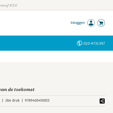
 vanaf €20
Inloggen
010-4731397
Personen
Trefwoorden
 van de toekomst
2
26e druk
9789400410053