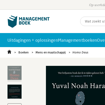
Op werkda
Uitdagingen + oplossingen
Managementboeken
Ove
Boeken
Mens en maatschappij
Homo Deus