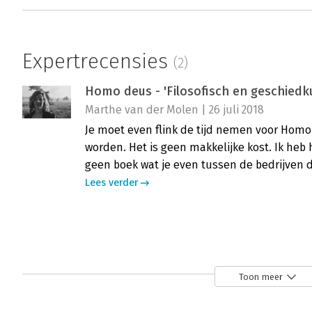
Expertrecensies
(2)
Homo deus - 'Filosofisch en geschied
Marthe van der Molen | 26 juli 2018
Je moet even flink de tijd nemen voor Homo
worden. Het is geen makkelijke kost. Ik heb
geen boek wat je even tussen de bedrijven d
Lees verder
Homo Deus - Interessant voor strate
Jeanine Dijkhuis | 11 september 2017
Toon meer
Nu kunstmatige intelligentie op het punt st