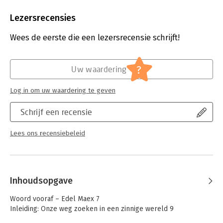
Aantal pagina's:
240
Uitgever:
Ten Have
Lezersrecensies
Druk:
1
Verschijningsdatum:
14-2-2020
Wees de eerste die een lezersrecensie schrijft!
Hoofdrubriek:
Filosofie
?
Uw waardering
Log in om uw waardering te geven
Schrijf een recensie
Lees ons recensiebeleid
Inhoudsopgave
Woord vooraf – Edel Maex 7
Inleiding: Onze weg zoeken in een zinnige wereld 9