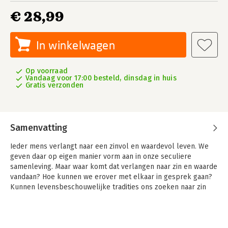
€ 28,99
In winkelwagen
Op voorraad
Vandaag voor 17:00 besteld, dinsdag in huis
Gratis verzonden
Samenvatting
Ieder mens verlangt naar een zinvol en waardevol leven. We
geven daar op eigen manier vorm aan in onze seculiere
samenleving. Maar waar komt dat verlangen naar zin en waarde
vandaan? Hoe kunnen we erover met elkaar in gesprek gaan?
Kunnen levensbeschouwelijke tradities ons zoeken naar zin
nog verrijken?
Het verlangen naar zin biedt een nieuwe visie op zingeving en
levensbeschouwing. De nadruk ligt op het aandachtig en