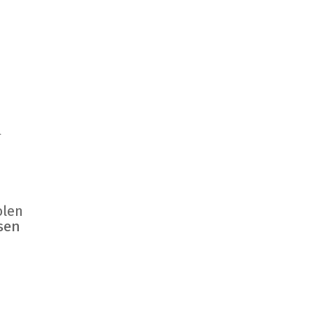
l
olen
sen