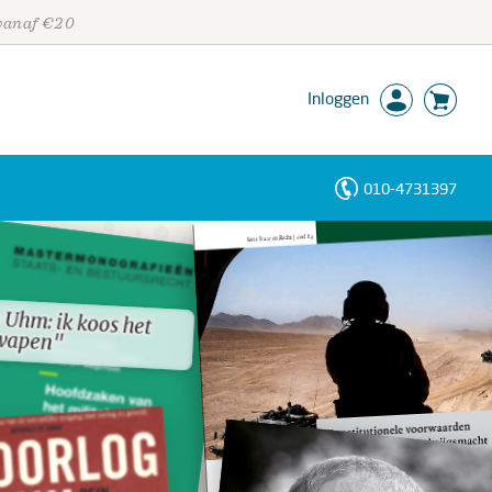
 vanaf €20
Inloggen
010-4731397
Personen
Trefwoorden
 Uhm: ik koos het
 Uhm: ik koos het
wapen"
wapen"