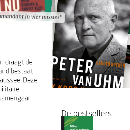
mandant in vier missies"
mandant in vier missies"
n draagt de
land bestaat
haussee. Deze
litaire
d samengaan
De bestsellers