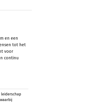
eam en een
mensen tot het
ht voor
en continu
 leiderschap
 waarbij