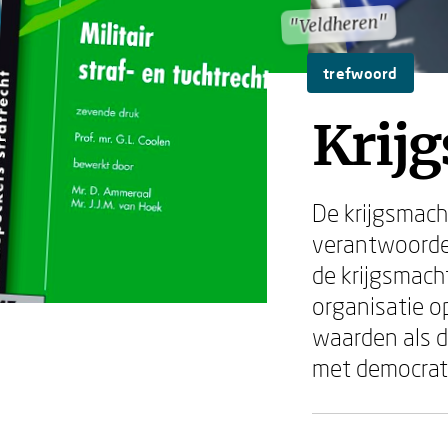
"Veldheren"
"Veldheren"
trefwoord
Krij
De krijgsmac
verantwoordel
de krijgsmach
organisatie o
waarden als d
met democrati