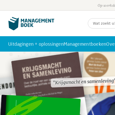
Op werkda
Uitdagingen + oplossingen
Managementboeken
Ove
"Krijgsmacht en samenleving
"Krijgsmacht en samenleving