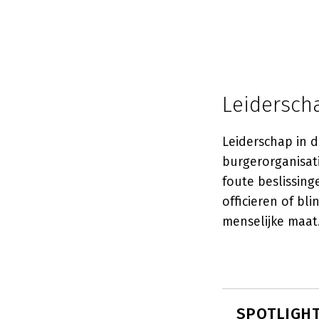
Leidersch
Leiderschap in d
burgerorganisati
foute beslissin
officieren of b
menselijke maat
SPOTLIGHT