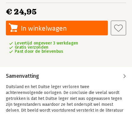
€ 24,95
In winkelwagen
Levertijd ongeveer 3 werkdagen
Gratis verzonden
Past door de brievenbus
Samenvatting
Duitsland en het Duitse leger verloren twee
achtereenvolgende oorlogen. De conclusie die veelal wordt
getrokken is dat het Duitse leger niet was opgewassen tegen
zijn tegenstanders waardoor ze het onderspit wel moest
delven. Dit beeld wordt voortdurend versterkt in de literatuur
en in de media, waarbij men niet schroomt een en ander te
larderen met schijnbaar hersenloos opererende Duitse
eenheden waaraan leiding wordt gegeven door fanatiek