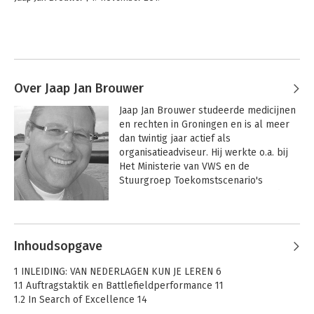
Over Jaap Jan Brouwer
Jaap Jan Brouwer studeerde medicijnen 
en rechten in Groningen en is al meer 
dan twintig jaar actief als 
organisatieadviseur. Hij werkte o.a. bij 
Het Ministerie van VWS en de 
Stuurgroep Toekomstscenario's 
Gezondheidszorg en schreef meerdere 
boeken, waaronder 'Angelsaksen 
Andere boeken door Jaap Jan
versus Rijnlanders', 'Organiseren in een 
Brouwer
veranderende wereld' en 'Nieuw 
Inhoudsopgave
Europees organiseren'. Hij is mede-
initiatiefnemer van de community 
1 INLEIDING: VAN NEDERLAGEN KUN JE LEREN 6
'Koplopers in de zorg'.
1.1 Auftragstaktik en Battlefieldperformance 11
1.2 In Search of Excellence 14