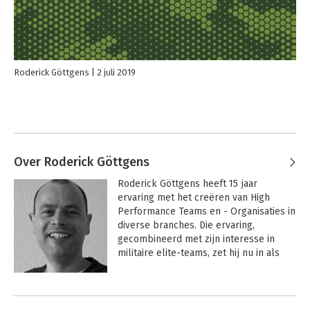
Roderick Göttgens
2 juli 2019
Over Roderick Göttgens
Roderick Göttgens heeft 15 jaar 
ervaring met het creëren van High 
Performance Teams en - Organisaties in 
diverse branches. Die ervaring, 
gecombineerd met zijn interesse in 
militaire elite-teams, zet hij nu in als 
Team Performance Coach en Keynote 
Speaker vanuit zijn bedrijf TeamForge. 
Andere boeken door Roderick
Zijn motto is ‘Geloof in de kracht van 
het individu, vertrouw op de kracht van 