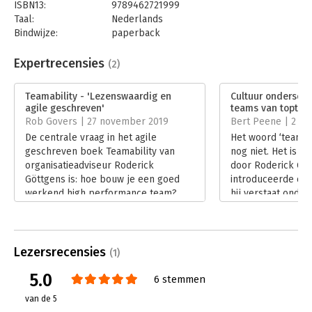
ISBN13:
9789462721999
Taal:
Nederlands
Bindwijze:
paperback
Aantal pagina's:
160
Uitgever:
Uitgeverij Thema
Expertrecensies
(2)
Druk:
1
Verschijningsdatum:
18-6-2019
Teamability - 'Lezenswaardig en
Cultuur ondersch
agile geschreven'
teams van topte
Hoofdrubriek:
Leiderschap
Rob Govers | 27 november 2019
Bert Peene | 2 au
De centrale vraag in het agile
Het woord ‘teamab
geschreven boek Teamability van
nog niet. Het is n
organisatieadviseur Roderick
door Roderick Göt
Göttgens is: hoe bouw je een goed
introduceerde om 
werkend high performance team?
hij verstaat onder
Lees verder
teamwork’ ofwel 
teams’. En die te
Daar is in de loop
over geschreven. 
Lezersrecensies
(1)
die publicaties in 
5.0
teleurstellend wei
6 stemmen
opgeleverd.
van de 5
Lees verder