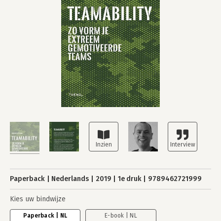
Paperback
Nederlands
2019
1e druk
9789462721999
Kies uw bindwijze
Paperback | NL
E-book | NL