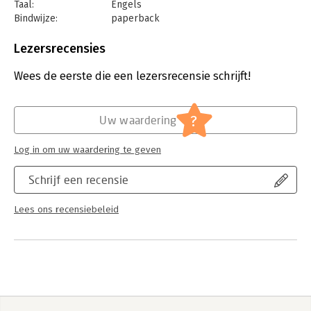
Taal:
Engels
Bindwijze:
paperback
Aantal pagina's:
240
Uitgever:
Eburon Uitgeverij
Lezersrecensies
Druk:
1
Verschijningsdatum:
18-2-2025
Wees de eerste die een lezersrecensie schrijft!
Hoofdrubriek:
Economie
?
Uw waardering
Log in om uw waardering te geven
Schrijf een recensie
Lees ons recensiebeleid