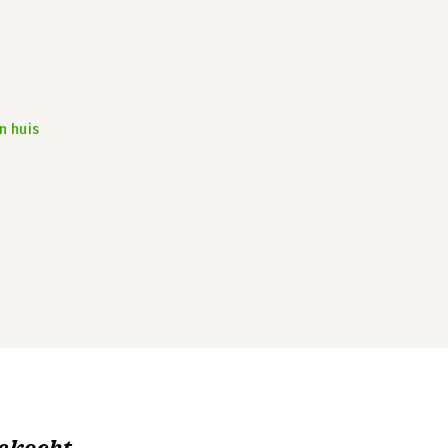
n huis
ekocht