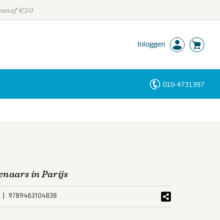
 vanaf €20
Inloggen
010-4731397
Personen
Trefwoorden
enaars in Parijs
9789463104838