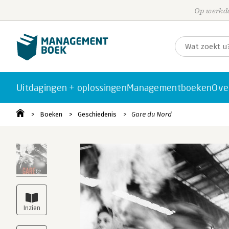
Op werkda
Uitdagingen + oplossingen
Managementboeken
Ove
Boeken
Geschiedenis
Gare du Nord