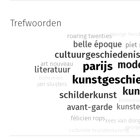
Trefwoorden
george hend
roaring twenties
belle époque
piet
cultuurgeschiedeni
mode
parijs
art nouveau
literatuur
kunstgeschi
bohemien
jan sluijters
kun
schilderkunst
bohemi
kunste
avant-garde
félicien rops
kees van don
georg
culturele kruisbestuiving