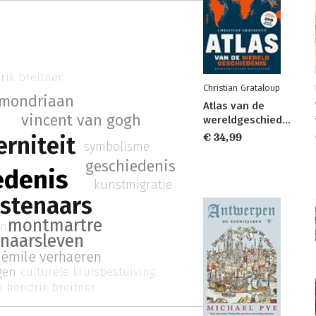
rik breitner
Christian Grataloup
 mondriaan
Atlas van de
s
vincent van gogh
wereldgeschiedenis
€ 34,99
rniteit
symbolisme
geschiedenis
edenis
kunstmigratie
stenaars
montmartre
en
naarsleven
émile verhaeren
gen
culturele kruisbestuiving
e hendrik breitner