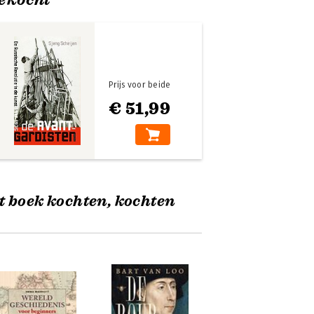
Prijs voor beide
€ 51,99
t boek kochten, kochten