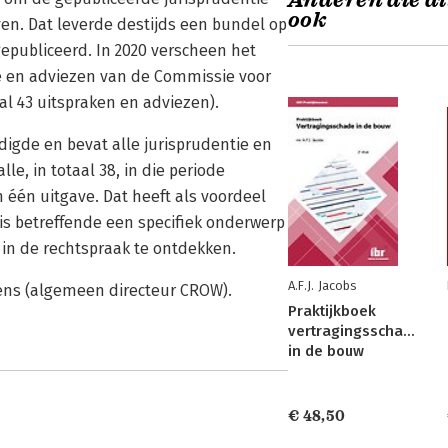
Anderen die di
ook
en. Dat leverde destijds een bundel op
epubliceerd. In 2020 verscheen het
ie en adviezen van de Commissie voor
al 43 uitspraken en adviezen).
igde en bevat alle jurisprudentie en
le, in totaal 38, in die periode
één uitgave. Dat heeft als voordeel
k is betreffende een specifiek onderwerp
 in de rechtspraak te ontdekken.
A.F.J. Jacobs
tjens (algemeen directeur CROW).
Praktijkboek
vertragingsschade
in de bouw
€ 48,50