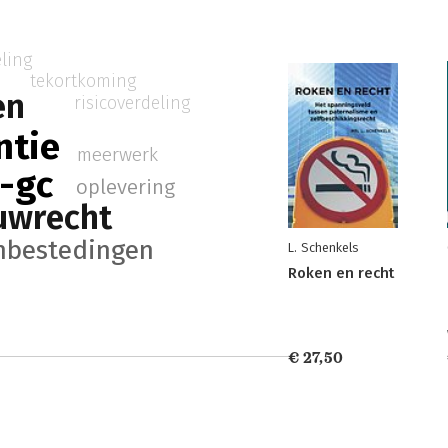
eling
tekortkoming
en
risicoverdeling
ntie
meerwerk
-gc
oplevering
uwrecht
nbestedingen
L. Schenkels
Roken en recht
€ 27,50