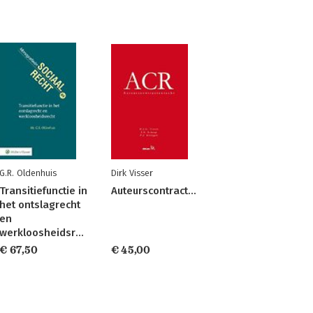
G.R. Oldenhuis
Dirk Visser
Transitiefunctie in
Auteurscontractenrecht
het ontslagrecht
en
werkloosheidsrecht
€ 67,50
€ 45,00