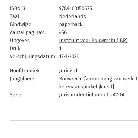
ISBN13:
9789463150675
Taal:
Nederlands
Bindwijze:
paperback
Aantal pagina's:
456
Uitgever:
Instituut voor Bouwrecht (IBR)
Druk:
1
Verschijningsdatum:
17-1-2022
Hoofdrubriek:
Juridisch
Jongbloed:
Bouwrecht [aanneming van werk; U
ketenaansprakelijkheid]
Serie:
Jurisprudentiebundel UAV-GC