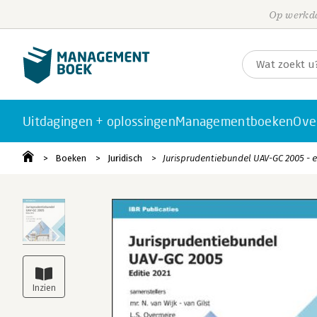
Op werkda
Uitdagingen + oplossingen
Managementboeken
Ove
Boeken
Juridisch
Jurisprudentiebundel UAV-GC 2005 - ed