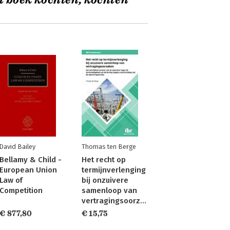
t boek kochten, kochten
David Bailey
Thomas ten Berge
Bellamy & Child -
Het recht op
European Union
termijnverlenging
Law of
bij onzuivere
Competition
samenloop van
vertragingsoorzaken
€ 877,80
€ 15,75