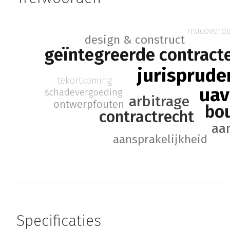
risicoverd
design & construct
geïntegreerde contract
jurisprude
tekortkoming
uav
schadevergoeding
arbitrage
ontwerpfouten
bo
contractrecht
aa
aansprakelijkheid
Specificaties