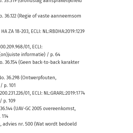
o. 35.319 (Grondslag aansprakelijkheid
No. 36.122 (Regie of vaste aanneemsom
 HA ZA 18-203, ECLI: NL:RBDHA:2019:1239
00.209.968/01, ECLI:
n)juiste informatie) / p. 64
o. 36.154 (Geen back-to-back karakter
 No. 36.298 (Ontwerpfouten,
 p. 101
00.231.226/01, ECLI: NL:GRARL:2019:1774
 p. 109
. 36.144 (UAV-GC 2005 overeenkomst,
 114
, advies nr. 500 (Wat wordt bedoeld