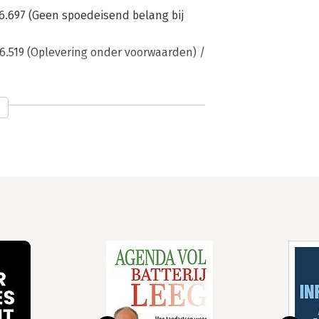
 36.697 (Geen spoedeisend belang bij
 36.519 (Oplevering onder voorwaarden) /
8 / HA ZA 17-257, ECLI:
koming) / p. 149
9, No. 36.383 (Rol en bevoegdheden
o. 36.433 (Inzichtelijke en
ade en/of prijsaanpassing ontbreekt) /
 No. 36.364 (Verantwoordelijkheid voor
. 193
 2019, CUR201904219, ECLI:
204
17.14524 en NL18.9752,
ing van de aannemers) / p. 209