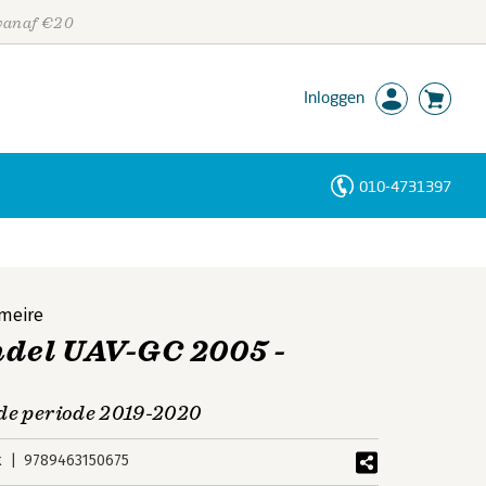
 vanaf €20
Inloggen
010-4731397
Personen
Trefwoorden
meire
del UAV-GC 2005 -
 de periode 2019-2020
k
9789463150675