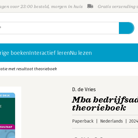
gen voor 23:00 besteld, morgen in huis
Gratis verzending
rige boeken
Interactief leren
Nu lezen
atie met resultaat theorieboek
D. de Vries
Mba bedrijfsad
theorieboek
Paperback
Nederlands
202