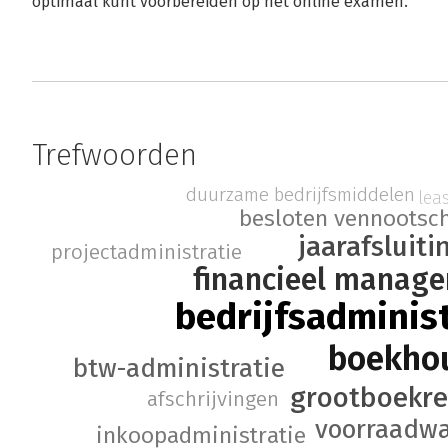
optimaal kunt voorbereiden op het online examen.
Trefwoorden
duurzame bedrijfsmiddelen
lea
besloten vennootsc
jaarafsluiti
projectadministratie
financieel manag
bedrijfsadminis
boekho
btw-administratie
grootboekr
afschrijvingen
voorraadw
inkoopadministratie