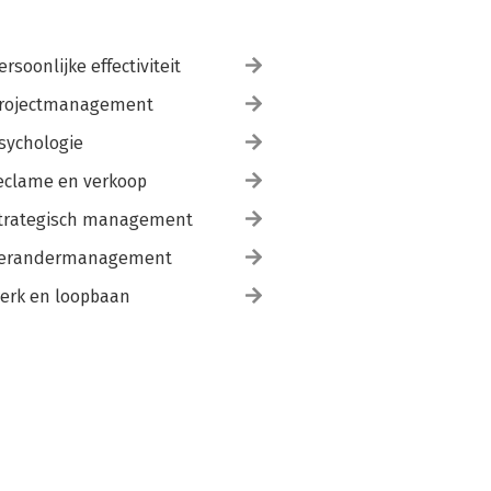
ersoonlijke effectiviteit
rojectmanagement
sychologie
eclame en verkoop
trategisch management
erandermanagement
erk en loopbaan