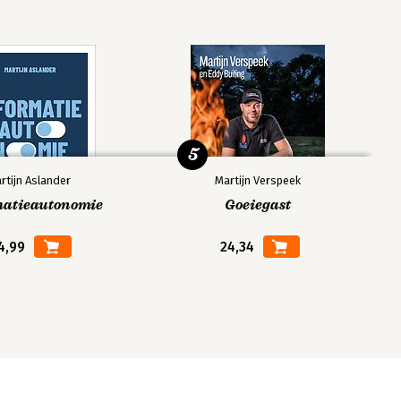
5
rtijn Aslander
Martijn Verspeek
matieautonomie
Goeiegast
4,99
24,34