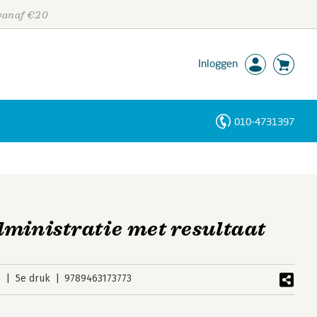
 vanaf €20
Inloggen
010-4731397
Personen
Trefwoorden
ministratie met resultaat
4
5e druk
9789463173773