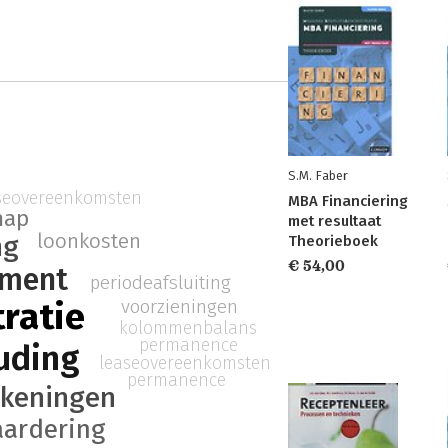
S.M. Faber
seovereenkomsten
MBA Financiering
hap
met resultaat
loonkosten
ng
Theorieboek
€ 54,00
ement
periodeafsluiting
voorzieningen
tratie
kolommenbalans
permanence
uding
leaseovereenkomsten
permanence
ekeningen
aardering