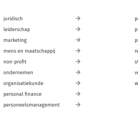
juridisch
p
leiderschap
p
marketing
p
mens en maatschappij
r
non-profit
s
ondernemen
v
organisatiekunde
w
personal finance
personeelsmanagement