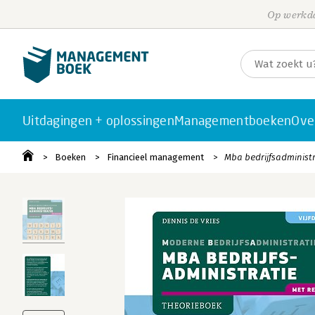
Op werkda
Uitdagingen + oplossingen
Managementboeken
Ove
Boeken
Financieel management
Mba bedrijfsadministr