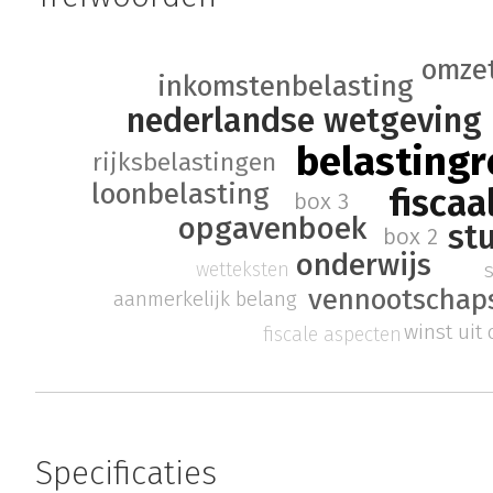
omzet
inkomstenbelasting
nederlandse wetgeving
belastingr
rijksbelastingen
loonbelasting
fiscaa
box 3
opgavenboek
st
box 2
onderwijs
wetteksten
vennootschap
aanmerkelijk belang
winst uit
fiscale aspecten
Specificaties