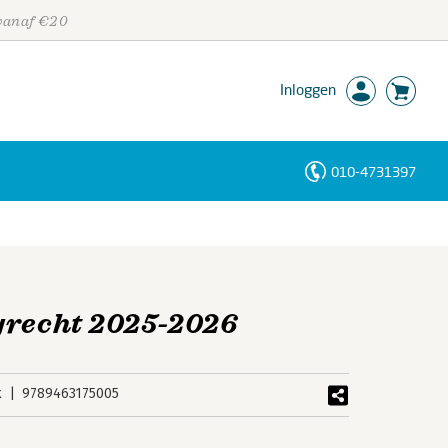
 vanaf €20
Inloggen
010-4731397
Personen
Trefwoorden
grecht 2025-2026
k
9789463175005