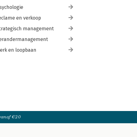
sychologie
eclame en verkoop
trategisch management
erandermanagement
erk en loopbaan
 vanaf €20