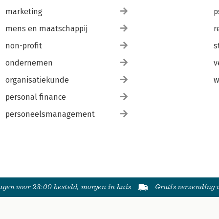
marketing
p
mens en maatschappij
r
non-profit
s
ondernemen
v
organisatiekunde
w
personal finance
personeelsmanagement
gen voor 23:00 besteld, morgen in huis
Gratis verzending