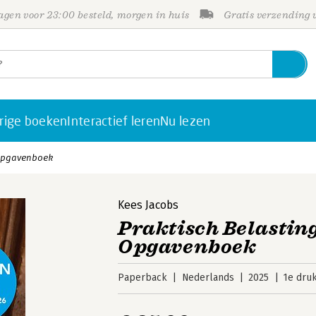
gen voor 23:00 besteld, morgen in huis
Gratis verzending
rige boeken
Interactief leren
Nu lezen
 Opgavenboek
Kees Jacobs
Praktisch Belastin
Opgavenboek
Paperback
Nederlands
2025
1e dru