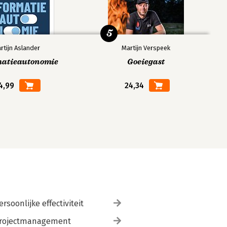
5
rtijn Aslander
Martijn Verspeek
matieautonomie
Goeiegast
4,99
24,34
ersoonlijke effectiviteit
rojectmanagement