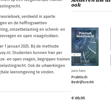
Anderen die di
ook
astingrecht.
theorieboek, verdeeld in aparte
ngen en de heffingswetten
ting, omzetbelasting en schenk- en
uzevragen en open vraagstukken.
r 1 januari 2025. Bij de methode
oy.nl. Studenten kunnen hier per
e- en open vragen, begrippen trainen
 belastingrecht. Ook de uitwerkingen
Joris Fiers
gitale leeromgeving te vinden.
Praktisch
Bedrijfsrecht
€ 69,95