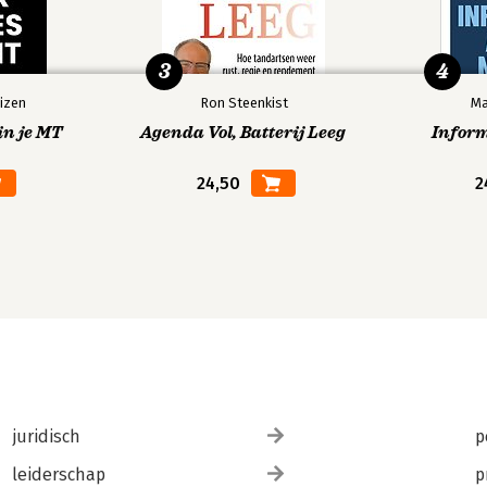
3
4
izen
Ron Steenkist
Ma
in je MT
Agenda Vol, Batterij Leeg
Infor
24,50
2
juridisch
p
leiderschap
p