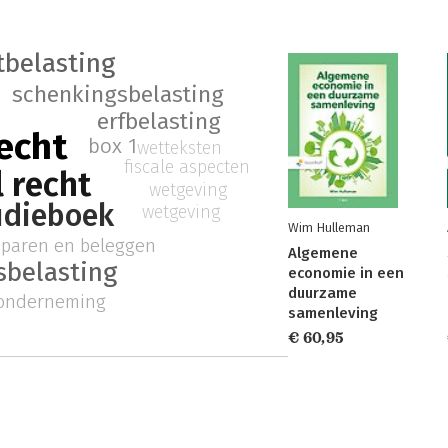
belasting
schenkingsbelasting
erfbelasting
echt
box 1
wetteksten
fiscale aspecten
l recht
wetgeving
udieboek
wetgeving
Wim Hulleman
sparen en beleggen
Algemene
sbelasting
economie in een
duurzame
 onderneming
samenleving
€ 60,95