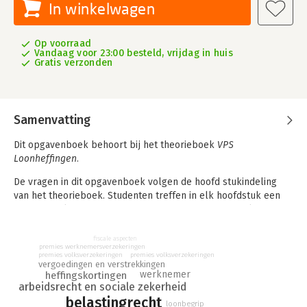
In winkelwagen
Op voorraad
Vandaag voor 23:00 besteld, vrijdag in huis
Gratis verzonden
Samenvatting
Dit opgavenboek behoort bij het theorieboek
VPS
Loonheffingen
.
De vragen in dit opgavenboek volgen de hoofd stukindeling
van het theorieboek. Studenten treffen in elk hoofdstuk een
groot aantal toetsvragen aan. Het start met een aantal opgaven
op basisniveau en sluit af met vraagstukken met meer
diepgang.
fiscale aspecten
premies werknemersverzekeringen
premies volksverzekeringen
premies volksverzekeringen
Bij dit opgavenboek behoort een digitale leeromgeving op
vergoedingen en verstrekkingen
www.lerenmetconvoy.nl. Studenten vinden hier aanvullend
werknemer
heffingskortingen
arbeidsrecht en sociale zekerheid
studiemateriaal en de uitwerkingen van de opgaven uit dit
belastingrecht
opgavenboek.
loonbegrip