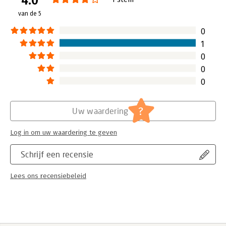
4.0
Hoofdrubriek:
Juridisch
van de 5
Jongbloed:
Belastingrecht - Loonbelasting
0
1
0
0
0
?
Uw waardering
Log in om uw waardering te geven
Schrijf een recensie
Lees ons recensiebeleid