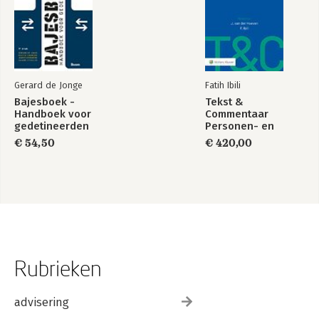
Gerard de Jonge
Fatih Ibili
Bajesboek -
Tekst &
Handboek voor
Commentaar
gedetineerden
Personen- en
Familierecht
€ 54,50
€ 420,00
Rubrieken
advisering