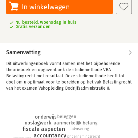
In winkelwagen
Nu besteld, woensdag in huis
Gratis verzonden
Samenvatting
Dit uitwerkingenboek vormt samen met het bijbehorende
theorieboek en opgavenboek de studiemethode VBA
Belastingrecht met resultaat. Deze studiemethode heeft tot
doel om u optimaal voor te bereiden op het vak Belastingrecht
van het examen Vakopleiding Bedrijfsadministratie &
Accountancy (VBA).
De inhoud van deze uitgave is geheel afgestemd op de
exameneisen per 1 juli 2025.
onderwijs
beleggen
Deze uitgave bevat alle uitwerkingen van de vraagstukken uit
naslagwerk
aanmerkelijk belang
het opgavenboek VBA Belastingrecht met resultaat. Deze
fiscale aspecten
advisering
uitwerkingen zijn, net als het theorieboek en opgavenboek,
accountancy
ondernemingsrecht