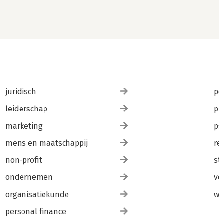
juridisch
p
leiderschap
p
marketing
p
mens en maatschappij
r
non-profit
s
ondernemen
v
organisatiekunde
w
personal finance