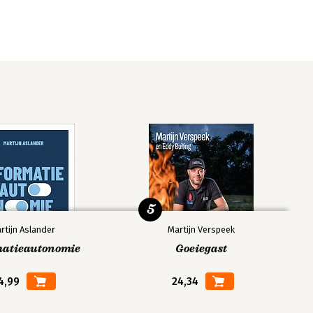
5
rtijn Aslander
Martijn Verspeek
matieautonomie
Goeiegast
4,99
24,34