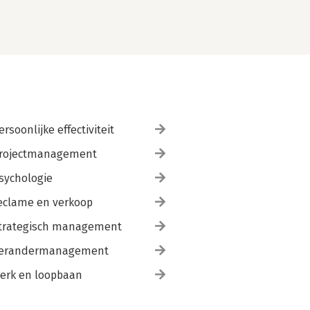
ersoonlijke effectiviteit
rojectmanagement
sychologie
eclame en verkoop
trategisch management
erandermanagement
erk en loopbaan