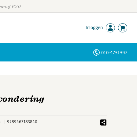
 vanaf €20
Inloggen
010-4731397
Personen
Trefwoorden
wondering
k
9789463183840