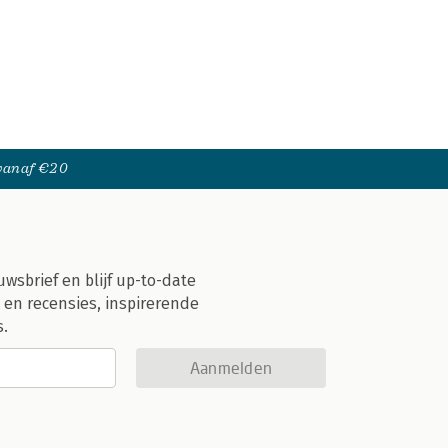
 vanaf €20
uwsbrief en blijf up-to-date
 en recensies, inspirerende
s.
Aanmelden