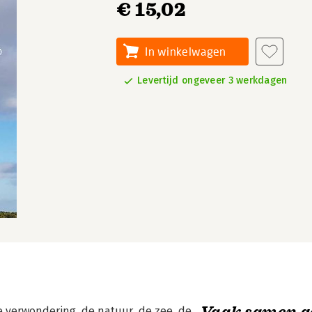
€ 15,02
In winkelwagen
Levertijd ongeveer 3 werkdagen
Vaak samen g
 verwondering, de natuur, de zee, de