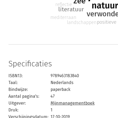
zee
natuu
reflectie
literatuur
verwonde
mediterraan
positieve
landschappen
Specificaties
ISBN13:
9789463183840
Taal:
Nederlands
Bindwijze:
paperback
Aantal pagina's:
47
Uitgever:
Mijnmanagementboek
Druk:
1
Verschijningsdatum:
17-10-2019