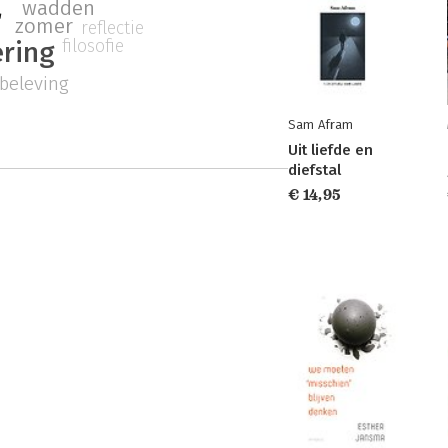
wadden
r
zomer
reflectie
filosofie
ring
 beleving
Sam Afram
Uit liefde en
diefstal
€ 14,95