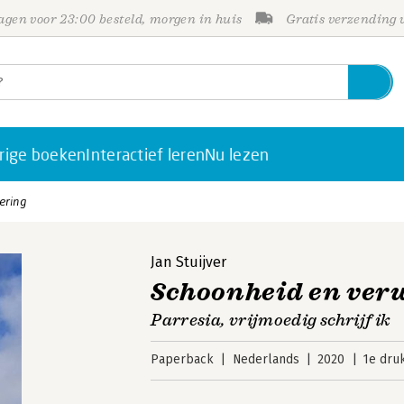
gen voor 23:00 besteld, morgen in huis
Gratis verzending
rige boeken
Interactief leren
Nu lezen
ering
Jan Stuijver
Schoonheid en ver
Parresia, vrijmoedig schrijf ik
Paperback
Nederlands
2020
1e dru