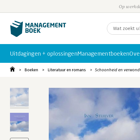
Op werkda
Uitdagingen + oplossingen
Managementboeken
Ove
Boeken
Literatuur en romans
Schoonheid en verwond