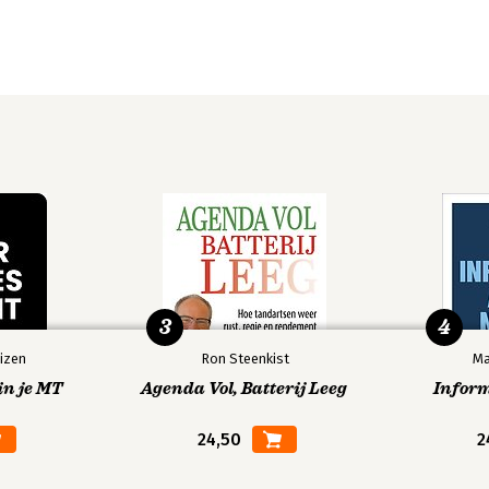
3
4
izen
Ron Steenkist
Ma
in je MT
Agenda Vol, Batterij Leeg
Infor
24,50
2