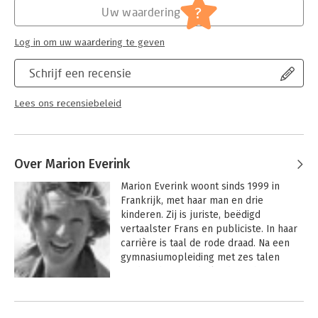
?
Uw waardering
Log in om uw waardering te geven
Schrijf een recensie
Lees ons recensiebeleid
Over Marion Everink
Marion Everink woont sinds 1999 in 
Frankrijk, met haar man en drie 
kinderen. Zij is juriste, beëdigd 
vertaalster Frans en publiciste. In haar 
carrière is taal de rode draad. Na een 
gymnasiumopleiding met zes talen 
studeerde zij Nederlands recht in 
Groningen, waar ze in 1985 afstudeerde. 
Ze werkte als juridisch 
beleidsmedewerkster bij het 