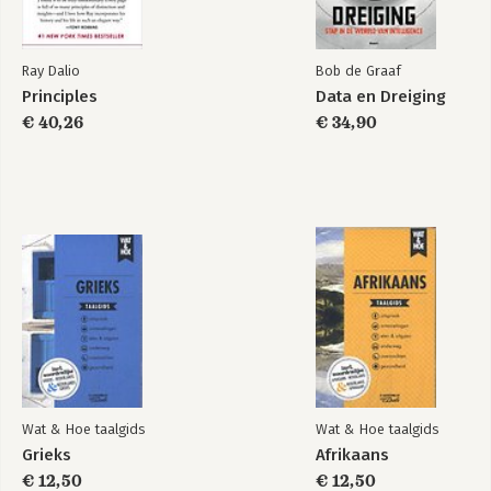
houdt Marion Everink zich vooral 
intensief bezig met publicaties over 
Franse taalstruikelblokken voor 
Ray Dalio
Bob de Graaf
Nederlanders. Bij Scriptum Publishers 
verschenen Meer sjans met Frans! 
Principles
Data en Dreiging
(2007) en Da's nou Frans! (2008).
€ 40,26
€ 34,90
Wat & Hoe taalgids
Wat & Hoe taalgids
Grieks
Afrikaans
€ 12,50
€ 12,50