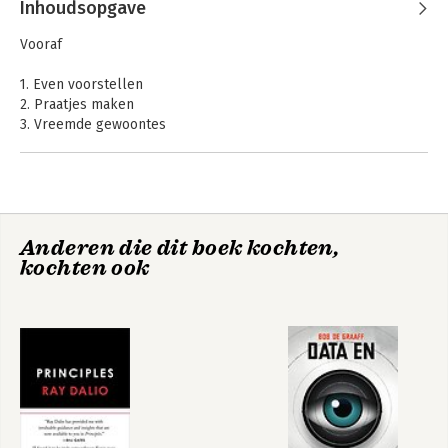
Inhoudsopgave
Pensioenfonds PGGMen vervolgens bij 
het hoofdkantoor van de Sociale 
Vooraf
Verzekeringsbank. Daar hield ze zich 
onder meer bezig met de vertaalslag 
1. Even voorstellen
van moeilijk toegankelijke (Europese) 
2. Praatjes maken
wetgeving naar circulaires en folders in 
3. Vreemde gewoontes
'gewoon Nederlands'. In 1994 vertrok zij 
4. Survival-Frans
uit Nederland en vestigde zich met haar 
5. Regelwijzer
man in Oostenrijk (Wenen). Zij werkte 
6. Zinzoeker
als lektor aan de Germanistik-faculteit 
van de Universiteit Wenen. Ook 
publiceerde ze een aantal artikelen 
Anderen die dit boek kochten,
(onder meer in het NRC Handelsblad en 
kochten ook
in Libelle) over de Oostenrijkse en 
Duitse taal en cultuur. Na een verblijf 
van een aantal jaren in Duitsland, kwam 
zij in Frankrijk terecht, waar zij 'op 
afstand' een vertaalstudie Frans volgde 
aan de Hogeschool West-Nederland 
voor Vertaler en Tolk in Den Haag. In 
2006 werd zij beëdigd voor de 
rechtbank in Den Haag. De laatste jaren 