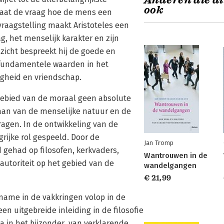
Anderen die di
ook
staat de vraag hoe de mens een
vraagstelling maakt Aristoteles een
, het menselijk karakter en zijn
zicht bespreekt hij de goede en
 fundamentele waarden in het
igheid en vriendschap.
t gebied van de moraal geen absolute
aan van de menselijke natuur en de
agen. In de ontwikkeling van de
rijke rol gespeeld. Door de
Jan Tromp
 gehad op filosofen, kerkvaders,
Wantrouwen in de
 autoriteit op het gebied van de
wandelgangen
€ 21,99
 name in de vakkringen volop in de
een uitgebreide inleiding in de filosofie
 in het bijzonder, van verklarende