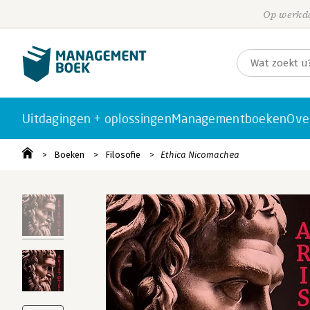
Op werkda
Uitdagingen + oplossingen
Managementboeken
Ove
Boeken
Filosofie
Ethica Nicomachea