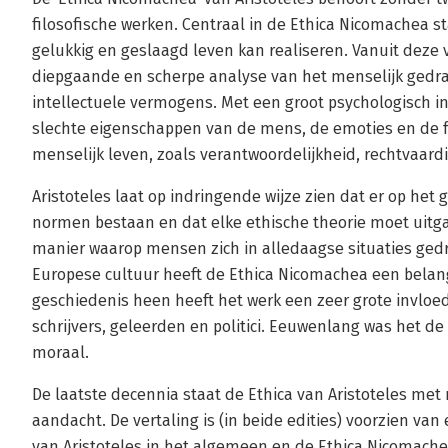
filosofische werken. Centraal in de Ethica Nicomachea 
gelukkig en geslaagd leven kan realiseren. Vanuit deze 
diepgaande en scherpe analyse van het menselijk gedrag
intellectuele vermogens. Met een groot psychologisch in
slechte eigenschappen van de mens, de emoties en de
menselijk leven, zoals verantwoordelijkheid, rechtvaard
Aristoteles laat op indringende wijze zien dat er op he
normen bestaan en dat elke ethische theorie moet uitg
manier waarop mensen zich in alledaagse situaties gedr
Europese cultuur heeft de Ethica Nicomachea een belang
geschiedenis heen heeft het werk een zeer grote invloed
schrijvers, geleerden en politici. Eeuwenlang was het de
moraal.
De laatste decennia staat de Ethica van Aristoteles met
aandacht. De vertaling is (in beide edities) voorzien van 
van Aristoteles in het algemeen en de Ethica Nicomachea