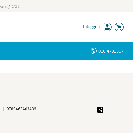
 vanaf €20
Inloggen
010-4731397
Personen
Trefwoorden
a
k
9789463403436