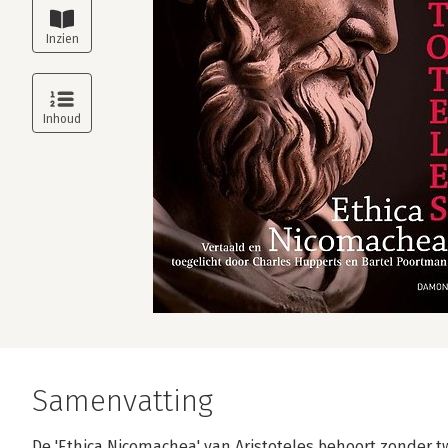
Samenvatting
De 'Ethica Nicomachea' van Aristoteles behoort zonder twi