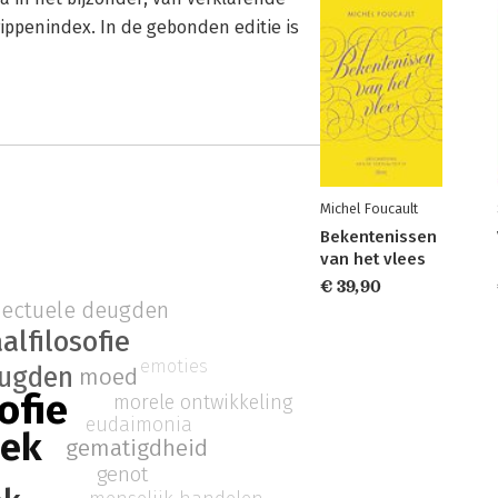
ippenindex. In de gebonden editie is
Michel Foucault
Bekentenissen
van het vlees
€ 39,90
llectuele deugden
alfilosofie
emoties
ugden
moed
sofie
morele ontwikkeling
eudaimonia
iek
gematigdheid
genot