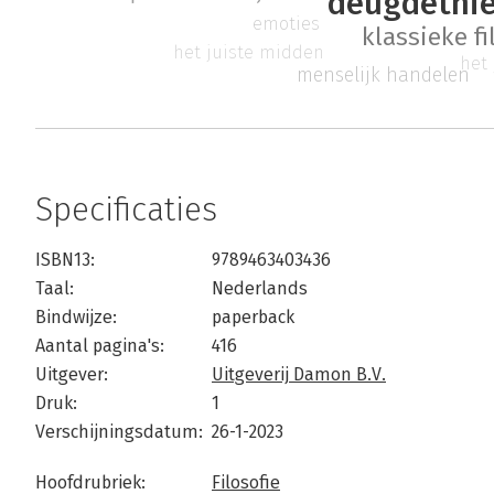
deugdethi
emoties
klassieke fi
het juiste midden
het
menselijk handelen
Specificaties
ISBN13:
9789463403436
Taal:
Nederlands
Bindwijze:
paperback
Aantal pagina's:
416
Uitgever:
Uitgeverij Damon B.V.
Druk:
1
Verschijningsdatum:
26-1-2023
Hoofdrubriek:
Filosofie