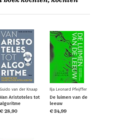
t boek kochten, kochten
Guido van der Knaap
Ilja Leonard Pfeijffer
Van Aristoteles tot
De luimen van de
algoritme
leeuw
€ 28,90
€ 34,99