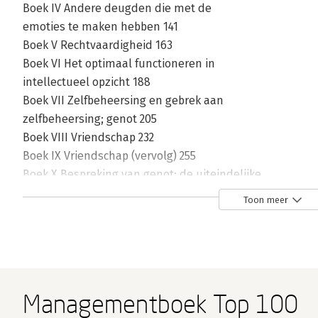
Boek IV Andere deugden die met de
emoties te maken hebben 141
Boek V Rechtvaardigheid 163
Boek VI Het optimaal functioneren in
intellectueel opzicht 188
Boek VII Zelfbeheersing en gebrek aan
zelfbeheersing; genot 205
Boek VIII Vriendschap 232
Boek IX Vriendschap (vervolg) 255
Boek X Bespreking van genot; de uiteindelijke
opvatting van geluk 277
Toon meer
Toelichting 301
De tekst 402
Index 404
Index Griekse termen 416
Managementboek Top 100