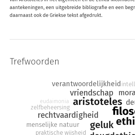
aantekeningen, een uitgebreide bibliografie en een begr
daarnaast ook de Griekse tekst afgedrukt.
Trefwoorden
verantwoordelijkheid
inte
mora
vriendschap
aristoteles
eudaimonia
de
zelfbeheersing
filo
rechtvaardigheid
eth
geluk
menselijke natuur
praktische wijsheid