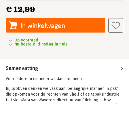
€ 12,99
In winkelwagen
Op voorraad
Nu besteld, dinsdag in huis
Samenvatting
Voor iedereen die meer wil dan stemmen
Bij lobbyen denken we vaak aan 'belangrijke mannen in pak'
die opkomen voor de rechten van Shell of de tabaksindustrie.
Het viel Mara van Waveren, directeur van Stichting Lobby
Lokaal, dan ook op dat heel veel mensen (en ook jongeren!)
niet weten hoeveel invloed ze zelf kunnen uitoefenen op
lokale besluiten.
In 'Lobbyen kun je leren' vertelt Mara alle ins en outs over hoe