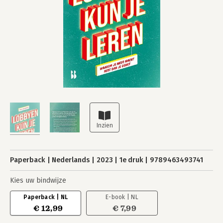
Paperback
Nederlands
2023
1e druk
9789463493741
Kies uw bindwijze
Paperback | NL
E-book | NL
€ 12,99
€ 7,99