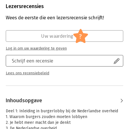
Uitgever:
Blossom Books
Lezersrecensies
Druk:
1
Verschijningsdatum:
18-9-2023
Wees de eerste die een lezersrecensie schrijft!
Hoofdrubriek:
Mens en maatschappij
?
Uw waardering
Log in om uw waardering te geven
Schrijf een recensie
Lees ons recensiebeleid
Inhoudsopgave
Deel 1: Inleiding in burgerlobby bij de Nederlandse overheid
1. Waarom burgers zouden moeten lobbyen
2. Je hebt meer macht dan je denkt
3. De Nederlandse overheid