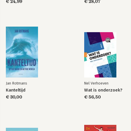
€ 24,99
€ 28,07
Dankwoord
Eindnoten
Jan Rotmans
Nel Verhoeven
Kanteltijd
Wat is onderzoek?
€ 30,00
€ 56,50