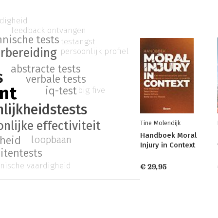
rdigheid
feedback ontvangen
hnische tests
testangst
rbereiding
persoonlijk profiel
abstracte tests
s
verbale tests
nt
iq-test
big five
lijkheidstests
nlijke effectiviteit
Tine Molendijk
Handboek Moral
loopbaan
heid
Injury in Context
itentests
nische vaardigheid
€ 29,95