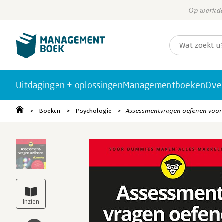
Op werkda
Uitdagingen + oplossingen
Managementboeken
Ove
Boeken
Psychologie
Assessmentvragen oefenen voo