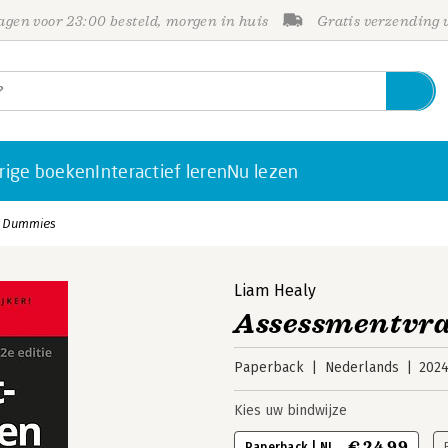
gen voor 23:00 besteld, morgen in huis
Gratis verzending
rige boeken
Interactief leren
Nu lezen
r Dummies
Liam Healy
Assessmentvr
Paperback
Nederlands
202
Kies uw bindwijze
€ 24,99
Paperback | NL