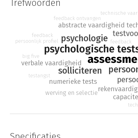
Trefwoorden
technische vaa
feedback ontvangen
tec
abstracte vaardigheid
testvoo
feedback
psychologie
persoonlijk profiel
feedback
psychologische test
assessme
big five
verbale vaardigheid
persoon
solliciteren
testangst
persoo
numerieke tests
rekenvaardig
werving en selectie
capacite
tech
Specificaties