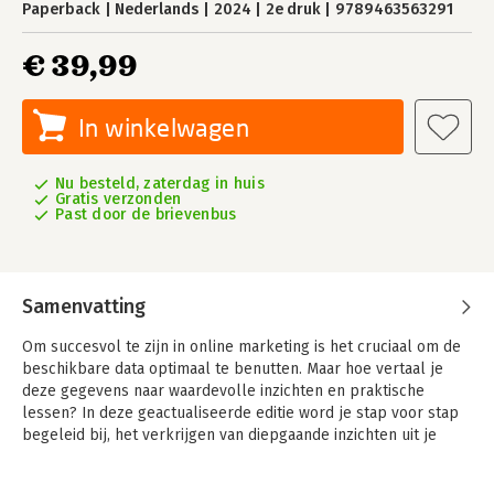
Paperback
Nederlands
2024
2e druk
9789463563291
€ 39,99
In winkelwagen
Nu besteld, zaterdag in huis
Gratis verzonden
Past door de brievenbus
Samenvatting
Om succesvol te zijn in online marketing is het cruciaal om de
beschikbare data optimaal te benutten. Maar hoe vertaal je
deze gegevens naar waardevolle inzichten en praktische
lessen? In deze geactualiseerde editie word je stap voor stap
begeleid bij, het verkrijgen van diepgaande inzichten uit je
online marketingresultaten. Ontdek hoe je deze kennis
effectief toepast om je online marketing naar nieuwe hoogtes