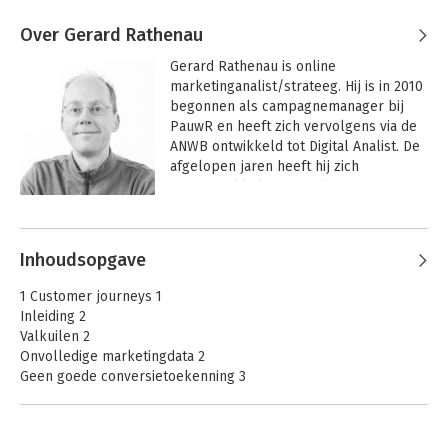
Over Gerard Rathenau
Gerard Rathenau is online 
marketinganalist/strateeg. Hij is in 2010 
begonnen als campagnemanager bij 
PauwR en heeft zich vervolgens via de 
ANWB ontwikkeld tot Digital Analist. De 
afgelopen jaren heeft hij zich 
doorontwikkeld van analist naar 
strategisch marketingadviseur.

Andere boeken door Gerard
Rathenau
Zijn motivatie is om de online marketing 
Inhoudsopgave
van opdrachtgevers op een realistische 
wijze te verbeteren. Hij gebruikt een 
1 Customer journeys 1
databedreven werkwijze op basis van 
Inleiding 2
realistische doelstellingen met een 
Valkuilen 2
onderbouwde strategie.
Onvolledige marketingdata 2
Geen goede conversietoekenning 3
Aandacht richten op individuele kanalen/content 4
Wat moet je weten over customer journeys? 5
Wat is de doelgroep? 5