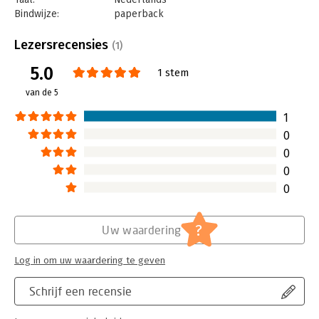
Bindwijze:
paperback
Aantal pagina's:
192
Uitgever:
Van Duuren Media
Lezersrecensies
(1)
Druk:
2
5.0
Verschijningsdatum:
26-1-2024
1 stem
van de 5
Hoofdrubriek:
Internet en social media
,
Marketing
1
0
0
0
0
?
Uw waardering
Log in om uw waardering te geven
Schrijf een recensie