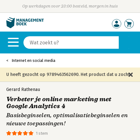
Op werkdagen voor 23:00 besteld, morgen in huis
Internet en social media
U heeft gezocht op 9789463562690. Het product dat u zocht
is niet meer in die editie leverbaar en is vervangen door de
Gerard Rathenau
Verbeter je online marketing met
onderstaande editie.
Google Analytics 4
Basisbeginselen, optimalisatiebeginselen en
nieuwe toepassingen!
1 stem