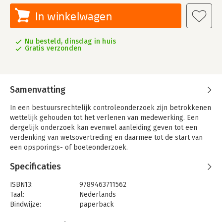
In winkelwagen
Nu besteld, dinsdag in huis
Gratis verzonden
Samenvatting
In een bestuursrechtelijk controleonderzoek zijn betrokkenen
wettelijk gehouden tot het verlenen van medewerking. Een
dergelijk onderzoek kan evenwel aanleiding geven tot een
verdenking van wetsovertreding en daarmee tot de start van
een opsporings- of boeteonderzoek.
Aan de hand van wetgeving, literatuur en jurisprudentie wordt
Specificaties
in dit boek onderzocht tot welke beperkingen het fenomeen
van de sfeerovergang leidt in het bestuurs- en strafrecht, voor
ISBN13:
9789463711562
de rechtsbescherming die aan het nemo tenetur-beginsel kan
Taal:
Nederlands
worden toegekend.
Bindwijze:
paperback
Aantal pagina's:
756
Controversieel is de verdachte die met een vordering tot