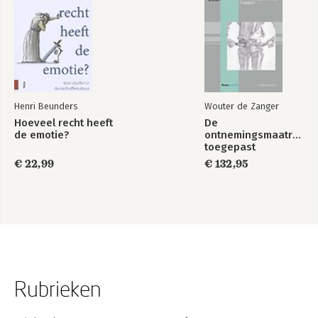
186
5.5 De inbewaringstelling van veroordeelden na afloop van de
straf 192
5.6 Samenvatting: jammerklacht over of loflied op de schuld?
202
Noten 213
Henri Beunders
Wouter de Zanger
Hoeveel recht heeft
De
de emotie?
ontnemingsmaatregel
toegepast
€ 22,99
€ 132,95
Rubrieken