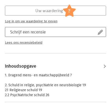
Hoofdrubriek:
Juridisch
Jongbloed:
Strafrecht algemeen
?
Uw waardering
Log in om uw waardering te geven
Schrijf een recensie
Lees ons recensiebeleid
Inhoudsopgave
1. Dragend mens- en maatschappijbeeld 7
2. Schuld in religie, psychiatrie en neurobiologie 19
2.1 Religieuze schuld 19
2.2 Psychiatrische schuld 26
2.3 Neurobiologische schuld 32
2.4 Positionering van het strafrecht 34