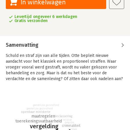
In winkelwagen
Levertijd ongeveer 6 werkdagen
Gratis verzonden
Samenvatting
Schuld en straf zijn van alle tijden. Otte bepleit nieuwe
aandacht voor het klassiek en proportioneel straffen. Waar
vroeger vooral werd gestraft, wordt nu vaker gekozen voor
behandeling en zorg. Maar is dat nu het beste voor de
verdachte en de samenleving? Of zitten daar ook nadelen aan?
Straf en behandeling lijken niet meer in evenwicht, daarom
zoekt de auteur naar een nieuwe balans in de
rechtshandhaving, de vervolging en in het opleggen en
uitvoeren van sancties. Voor gevaarlijke veroordeelden kan
geestelijke gezondheid
alleen straf onvoldoende bescherming bieden. Daarom stelt
geestelijke gezondheid
openbaar ministerie
Otte een maatregel voor, waardoor zij na afloop van de straf
maatregelen
reclassering
langer kunnen worden vastgehouden.
recidive
toerekeningsvatbaarheid
detentie
vergelding
criminaliteit
Het boek is in het bijzonder van belang voor iedereen die
recidive