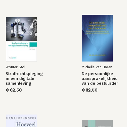
4.7 Straf, maatregel en vergelding in relatie tot het Openbaar
Ministerie 106
4.8 Het reclasseren van veroordeelden 117
4.9 Beheersing (via maatregelen) versus rechtsstatelijkheid
(van de straf) 124
4.10 Burgerschapsplichten voor de justitiabele bij wetsnaleving
en tijdens detentie 130
4.11 Burgerschapsrechten versus overheidsplichten in een
informatiegemeenschap 135
4.12 Vergelding van onrecht en een verkavelde
rechtshandhaving in de eenentwintigste eeuw zonder justitie?
147
Wouter Stol
Michelle van Haren
4.13 Afrondende opmerkingen over de werking van de
Strafrechtspleging
De persoonlijke
vergelding en de straf 166
in een digitale
aansprakelijkheid
samenleving
van de bestuurder
5. Terugkeer naar de schuld. Schuld revisited 173
€ 62,50
€ 32,50
5.1 Het schuldoordeel en een sterkere fixatie op het straffen
173
5.2 Het schuld- en strafoordeel als normaal appèl op de
verantwoordelijke dader 177
5.3 Strafdoelen: de straf als voorbeeld, spijt en
overtuigingsdaders 180
5.4 De kwaliteit van de straf komt tot uitdrukking in de executie