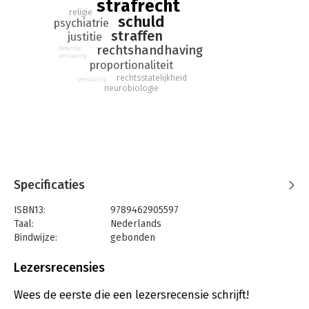
strafrecht
bezig is met straffen en behandelen in het strafrecht.
religie
schuld
psychiatrie
straffen
justitie
rechtshandhaving
detentie
verslaving
proportionaliteit
rechtsstatelijkheid
verslaving
neurobiologie
Specificaties
ISBN13:
9789462905597
Taal:
Nederlands
Bindwijze:
gebonden
Aantal pagina's:
244
Uitgever:
Boom Juridische Uitgevers
Lezersrecensies
Druk:
1
Verschijningsdatum:
19-10-2018
Wees de eerste die een lezersrecensie schrijft!