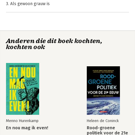
3. Als gewoon grauw is
4. Zelf gewoon worden
5. Er is geen gewoon verleden
6. De macht der gewoonte
Literatuur
Anderen die dit boek kochten,
Index
Spookkloven
Sociale kaart van
kochten ook
Over de auteurs
Nederland
Met opgeheven
Rood-groene
hoofd
politiek voor de 21e
eeuw
Bekijk alle boeken
Menno Hurenkamp
Heleen de Coninck
En nou mag ik even!
Rood-groene
politiek voor de 21e
De macht der
Thuis