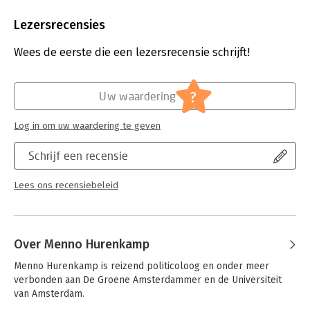
Aantal pagina's:
160
Uitgever:
Amsterdam University Press
Lezersrecensies
Druk:
1
Verschijningsdatum:
28-9-2022
Wees de eerste die een lezersrecensie schrijft!
Hoofdrubriek:
Mens en maatschappij
?
Uw waardering
Log in om uw waardering te geven
Schrijf een recensie
Lees ons recensiebeleid
Over Menno Hurenkamp
Menno Hurenkamp is reizend politicoloog en onder meer 
verbonden aan De Groene Amsterdammer en de Universiteit 
van Amsterdam.