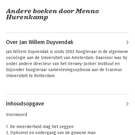
Andere boeken door Menno
Hurenkamp
Over Jan Willem Duyvendak
Jan Willem Duyvendak is sinds 2003 hoogleraar in de algemene 
sociologie aan de Universiteit van Amsterdam. Daarvoor was hij 
onder andere directeur van het Verwey-Jonker Instituut en 
bijzonder hoogleraar samenlevingsopbouw aan de Erasmus 
Universiteit te Rotterdam.
Andere boeken door Jan Willem
De macht der
En nou mag ik even!
gewoonte
Duyvendak
Inhoudsopgave
Voorwoord
1. De meerderheid mag het zeggen
2. Opkomst en ondergang van de gewone man