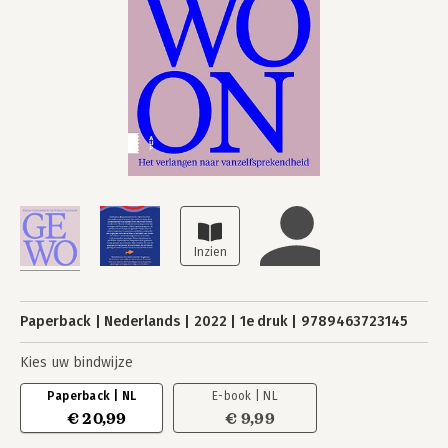
Paperback
Nederlands
2022
1e druk
9789463723145
Kies uw bindwijze
Paperback | NL
E-book | NL
€ 20,99
€ 9,99