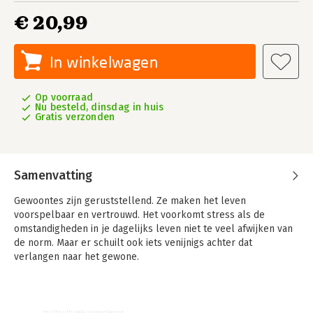
€ 20,99
In winkelwagen
Op voorraad
Nu besteld, dinsdag in huis
Gratis verzonden
Samenvatting
Gewoontes zijn geruststellend. Ze maken het leven
voorspelbaar en vertrouwd. Het voorkomt stress als de
omstandigheden in je dagelijks leven niet te veel afwijken van
de norm. Maar er schuilt ook iets venijnigs achter dat
verlangen naar het gewone.
Politici spreken graag over de gewone man en mensen die
‘gewoon’ moeten doen of anders wegwezen. De gewoonte
wordt dan een keurslijf, een poging een verloren verleden te
multiculturele samenleving