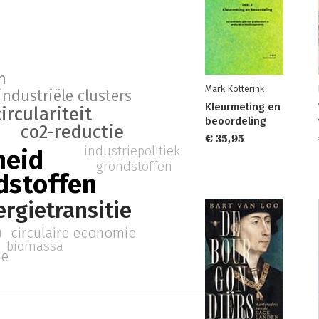
n
Mark Kotterink
industriële clusters
Kleurmeting en
circulariteit
beoordeling
co2-reductie
€ 35,95
industriepolitiek
heid
grondstoffen
dstoffen
rgietransitie
circulaire economie
u
biomassa
ie