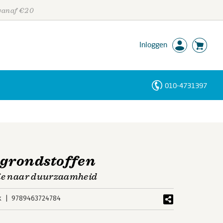
 vanaf €20
Inloggen
010-4731397
Personen
Trefwoorden
 grondstoffen
tie naar duurzaamheid
k
9789463724784