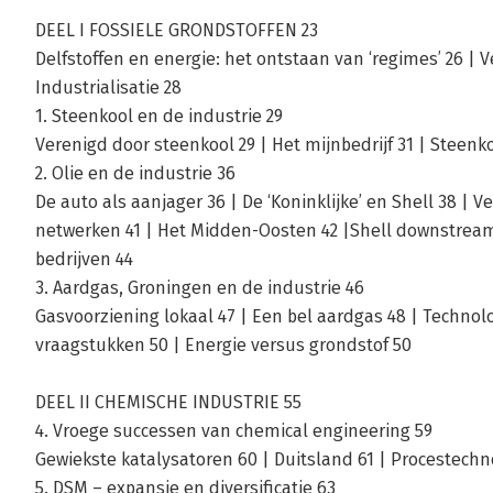
DEEL I FOSSIELE GRONDSTOFFEN 23
Delfstoffen en energie: het ontstaan van ‘regimes’ 26 | V
Industrialisatie 28
1. Steenkool en de industrie 29
Verenigd door steenkool 29 | Het mijnbedrijf 31 | Steenko
2. Olie en de industrie 36
De auto als aanjager 36 | De ‘Koninklijke’ en Shell 38 | V
netwerken 41 | Het Midden-Oosten 42 |Shell downstream
bedrijven 44
3. Aardgas, Groningen en de industrie 46
Gasvoorziening lokaal 47 | Een bel aardgas 48 | Technol
vraagstukken 50 | Energie versus grondstof 50
DEEL II CHEMISCHE INDUSTRIE 55
4. Vroege successen van chemical engineering 59
Gewiekste katalysatoren 60 | Duitsland 61 | Procestech
5. DSM – expansie en diversificatie 63