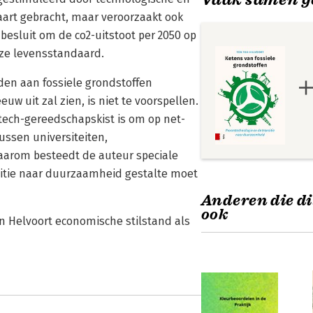
aart gebracht, maar veroorzaakt ook
besluit om de co2-uitstoot per 2050 op
nze levensstandaard.
den aan fossiele grondstoffen
uw uit zal zien, is niet te voorspellen.
 tech-gereedschapskist is om op net-
ussen universiteiten,
Daarom besteedt de auteur speciale
nsitie naar duurzaamheid gestalte moet
Anderen die di
ook
an Helvoort economische stilstand als