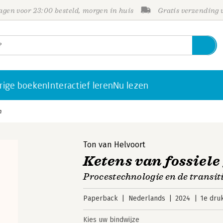
gen voor 23:00 besteld, morgen in huis
Gratis verzending
rige boeken
Interactief leren
Nu lezen
n
Ton van Helvoort
Ketens van fossiele
Procestechnologie en de transi
Paperback
Nederlands
2024
1e dru
Kies uw bindwijze