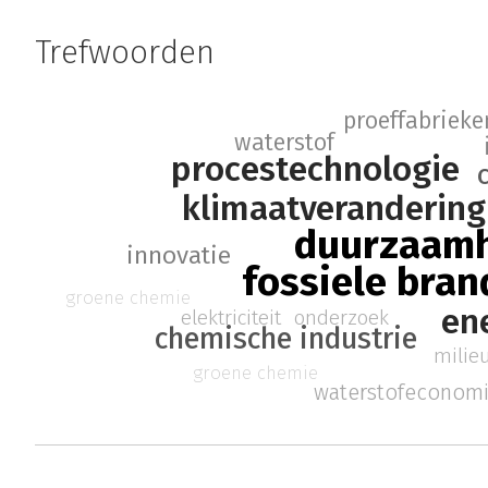
Trefwoorden
proeffabrieke
waterstof
procestechnologie
klimaatverandering
duurzaam
innovatie
fossiele bran
groene chemie
ene
elektriciteit
onderzoek
chemische industrie
milie
groene chemie
waterstofeconom