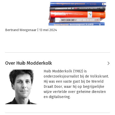
Bertrand Weegenaar
13 mei 2024
Over Huib Modderkolk
Huib Modderkolk (1982) is 
onderzoeksjournalist bij de Volkskrant. 
Hij was een vaste gast bij De Wereld 
Draait Door, waar hij op begrijpelijke 
wijze vertelde over geheime diensten 
en digitalisering. 

Hij won de prestigieuze journalistieke 
Andere boeken door Huib
prijzen De Tegel (2016) en De Loep 