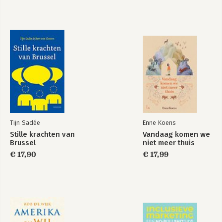
Het is oorlog maar
niemand die het
ziet
Tijn Sadée
Enne Koens
Bekijk alle boeken
Stille krachten van
Vandaag komen we
Brussel
niet meer thuis
€ 17,90
€ 17,99