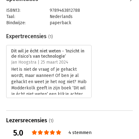
ISBN13:
9789463812788
Taal:
Nederlands
Bindwijze:
paperback
Aantal pagina's:
320
Uitgever:
Uitgeverij Podium
Expertrecensies
(1)
Druk:
11
Verschijningsdatum:
7-10-2025
Dit wil je écht niet weten - ‘Inzicht in
de risico’s van technologie’
Hoofdrubriek:
Mens en maatschappij
Jan Hoogstra | 25 maart 2024
Het is niet de vraag of je gehackt
wordt, maar wanneer! Of ben je al
gehackt en weet je het nog niet? Huib
Modderkolk geeft in zijn boek ‘Dit wil
je écht niet weten’ een kijkje achter
de schermen. Of eigenlijk achter je
scherm. Het is niet alleen een
verhaal van spionerende
inlichtingendiensten, Modderkolk
Lezersrecensies
(1)
legt ook de relatie met het
5.0
bedrijfsleven.
4 stemmen
Lees verder