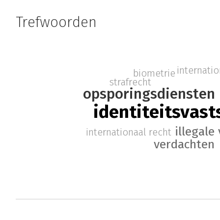
Trefwoorden
internatio
biometrie
strafrecht
opsporingsdiensten
identiteitsvast
illegal
internationaal recht
verdachten