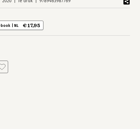
2020
1e druk
9789463987769
€ 17,95
-book | NL