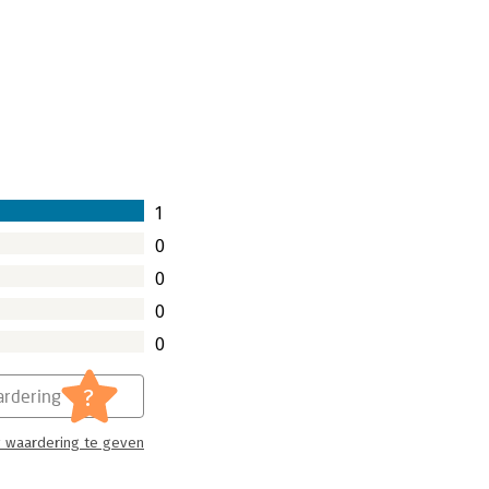
1
0
0
0
0
?
rdering
 waardering te geven