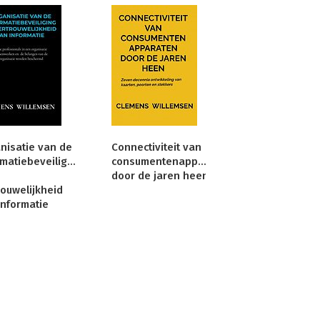
nisatie van de
Connectiviteit van
Identiteitsvast
rmatiebeveiliging
consumentenapparaten
van verdacht
door de jaren heen
illegale
rouwelijkheid
vreemdelinge
informatie
door
opsporingsdi
in het buitenl