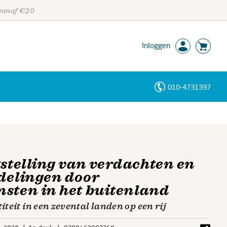
 vanaf €20
Inloggen
010-4731397
Personen
Trefwoorden
tstelling van verdachten en
delingen door
sten in het buitenland
iteit in een zevental landen op een rij