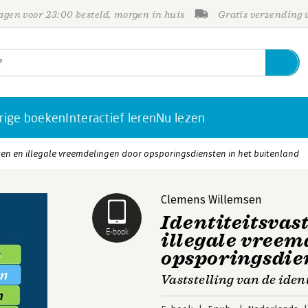
gen voor 23:00 besteld, morgen in huis
Gratis verzending
rige boeken
Interactief leren
Nu lezen
hten en illegale vreemdelingen door opsporingsdiensten in het buitenland
Clemens Willemsen
Identiteitsvas
E-book
illegale vreem
opsporingsdien
Vaststelling van de ident