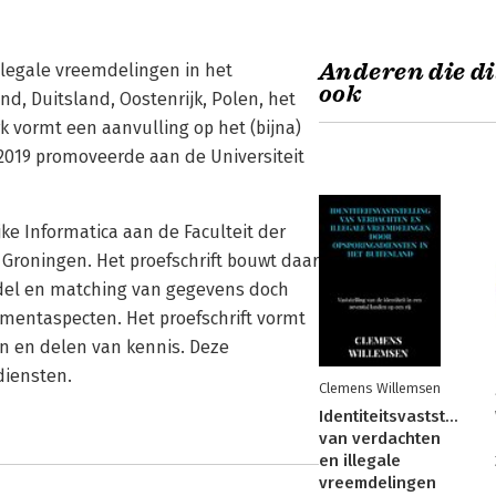
Anderen die di
llegale vreemdelingen in het
ook
nd, Duitsland, Oostenrijk, Polen, het
k vormt een aanvulling op het (bijna)
2019 promoveerde aan de Universiteit
ke Informatica aan de Faculteit der
Groningen. Het proefschrift bouwt daar
del en matching van gegevens doch
ementaspecten. Het proefschrift vormt
en en delen van kennis. Deze
diensten.
Clemens Willemsen
Identiteitsvaststelling
van verdachten
en illegale
vreemdelingen