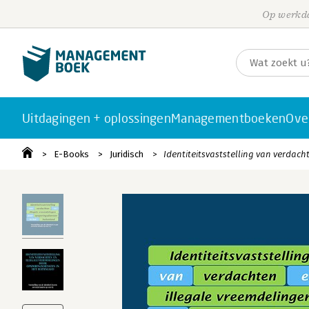
Op werkda
Uitdagingen + oplossingen
Managementboeken
Ove
E-Books
Juridisch
Identiteitsvaststelling van verdac