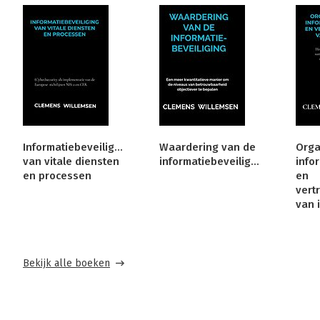
Informatiebeveiliging
Waardering van de
Orga
van vitale diensten
informatiebeveiliging
info
en processen
en
vert
van 
Bekijk alle boeken