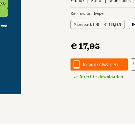
E-book
Epub
Nederlands
Kies uw bindwijze
€ 19,95
Paperback | NL
E
€ 17,95
In winkelwagen
Direct te downloaden