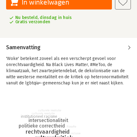
In winkelwagen
Nu besteld, dinsdag in huis
Gratis verzonden
Samenvatting
'Woke' betekent zoveel als een verscherpt gevoel voor
onrechtvaardigheid. Na Black Lives Matter, #MeToo, de
klimaatzaak, het zwartepietendebat, de dekolonisatie van de
witte westerse mentaliteit en de kritiek op heteronormativiteit
vanuit de lgbtqia+-gemeenschap kun je er niet naast kijken.
Films, boeken, auteurs, artiesten en zangers worden gecanceld
of voorzien van een waarschuwing. Literaire canons gaan op de
schop, de geschiedenis wordt herschreven en de taal
culturele revolutie
gezuiverd. Universiteiten, gezaghebbende media en bedrijven
culturele revolutie
institutioneel racisme
zijn als de dood voor een misstap.
intersectionaliteit
politieke correctheid
filosofie
Wie wat woke? geeft duiding en analyse bij hoe we vandaag
rechtvaardigheid
naar (on)rechtvaardigheid kijken. Waar komt de wokecultuur
inclusie