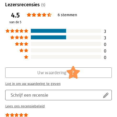
Uitgever:
Willem Roding
Lezersrecensies
(5)
Druk:
1
4.5
Verschijningsdatum:
25-9-2021
6 stemmen
van de 5
Hoofdrubriek:
Persoonlijke effectiviteit
3
3
0
0
0
?
Uw waardering
Log in om uw waardering te geven
Schrijf een recensie
Lees ons recensiebeleid