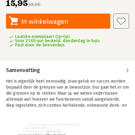
15,95
19,95
In winkelwagen
Laatste exemplaar! Op=Op!
Voor 21:00 uur besteld, donderdag in huis
Past door de brievenbus
Samenvatting
Het is eigenlijk heel eenvoudig. Jouw geluk en succes worden
bepaald door de grenzen van je bewustzijn. Dus gaat het er om
die grenzen op te rekken. Maar ja, we weten ondertussen
allemaal wel hoezeer we functioneren vanuit aangeleerde,
diep ingesleten, zich continu herhalende, onbewuste denk- en
gedragspatronen (de schaapstand). En hoe lastig het is om in
het hier en nu bewust te kiezen voor effectief gedrag vanuit
vrije wil - als dat überhaupt al mogelijk is. Kortom bewust
interactiekwaliteit
onthecht waarnemen
verantwoordelijkheid
leven is zo makkelijk nog niet. Daar gaat dit boek over, hoe je
hier en nu
interactiekwaliteit