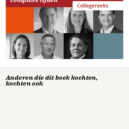
complexe tijden
volwassene zal dat zelf moeten doen 
Collegereeks
als hij anders in het leven wil staan en 
er klaar voor is om door zijn of haar 
mentale blokkades heen te springen, 
aldus Plooij. Met kennis van de PCT 
begrijp je beter hoe je groeimomenten 
kunt voelen aankomen - en hoe je 
daarmee om kunt gaan.
Anderen die dit boek kochten,
kochten ook