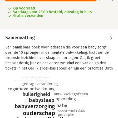
Op voorraad
Vandaag voor 23:00 besteld, dinsdag in huis
Gratis verzonden
Samenvatting
Een onmisbaar boek voor iedereen die voor een baby zorgt
over de 10 sprongen in de mentale ontwikkeling. Inclusief de
nieuwste inzichten over slaap en sprongen.
Oei, ik groei!
bestaat dertig jaar en dat vieren we. Vind een van de golden
tickets in het Oei, ik groei-basisboek en win een prachtige Birth
Poster, een illustratie van je kindje op ware grootte.
Deze
ontwikkelingspsychologie
bestseller geeft unieke inzichten en verklaart waarom je baby
sensomotorische ontwikkeling
gedragsverandering
soms fases heeft waarin hij meer huilt, hangeriger is en
cognitieve ontwikkeling
humeuriger, slechter slaapt en minder eet. Dit is namelijk
huilerigheid
ontwikkelingsfasen
typisch een sprongetje in de mentale ontwikkeling en dus heel
opvoeding
babyslaap
normaal. Een baby groeit namelijk niet alleen lichamelijk in
baby
schokken, maar ook mentaal. Nadat je baby het sprongetje
babyverzorging
genomen heeft, kan hij in een keer een heleboel nieuwe
ouder-kind relatie
ouderschap
perceptie
dingen en is hij weer zijn vrolijke zelf. · Ontdek wanneer je