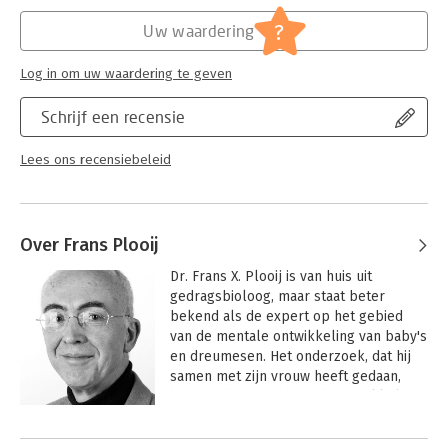
Hoofdrubriek:
Gezondheid
?
Uw waardering
Log in om uw waardering te geven
Schrijf een recensie
Lees ons recensiebeleid
Over Frans Plooij
Dr. Frans X. Plooij is van huis uit 
gedragsbioloog, maar staat beter 
bekend als de expert op het gebied 
van de mentale ontwikkeling van baby's 
en dreumesen. Het onderzoek, dat hij 
samen met zijn vrouw heeft gedaan, 
heeft ouders inzicht in de ontwikkeling 
van hun kind gegeven via het boek 'Oei, 
ik groei!' Dit boek is al 15 jaar een 