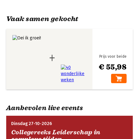
wereldwijde bestseller.

Wetenschappelijk is aangetoond dat de 
Vaak samen gekocht
oudercursus 'Hordenlopen', die Plooij 
'ook heeft ontwikkeld samen met zijn 
vrouw en die gebaseerd is op 'Oei, ik 
groei!', positieve effecten heeft op de 
ontwikkeling van kinderen en hun 
gezondheid. 

Prijs voor beide
De theorie achter de befaamde mentale 
€ 55,98
sprongetjes uit het babyboek was de 
Perceptual Control Theory (PCT), die 
door William Powers in 1973 werd 
ontwikkeld. Frans Plooij is kenner van 
deze theorie. Mentale sprongetjes van 
baby's zijn niet gelijk aan prongen die 
Aanbevolen live events
managers maken door hun mentale 
blokkades heen, stelt hij, maar dat 
maakt de PCT niet minder toepasselijk. 
Dinsdag 27-10-2026
Passen de ouders de PCT toe bij de 
Collegereeks Leiderschap in
mentale sprongetjes van hun baby's, de 