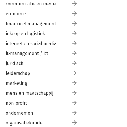
Speelpaard
communicatie en media
Hamburger
economie
Wat is dat dan het ‘gewone’ leven?
Ongeloof
financieel management
Spataderen
Lezing bij Op Hodenpijl
inkoop en logistiek
Fuck them
Overload
internet en social media
Suikerbrood
it-management / ict
Resumé
De podcast
juridisch
Portugal
Hoofd van het kasteel
leiderschap
Dora & Mira, zielenpaarden uit een andere dimensie
Cirkel
marketing
mens en maatschappij
Nieuwsgierig geworden?
non-profit
ondernemen
organisatiekunde