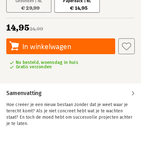
Gebonden | NL
Paperback | NL
€ 29,99
€ 14,95
14,95
24,99
In winkelwagen
Nu besteld, woensdag in huis
Gratis verzonden
Samenvatting
Hoe creëer je een nieuw bestaan zonder dat je weet waar je
terecht komt? Als je niet concreet hebt wat je te wachten
staat? En toch de moed hebt om succesvolle projecten achter
je te laten.
Ongenadig eerlijk en vol humor vertelt Hesther over haar
levensavonturen: haar intieme en zakelijke relaties, en het