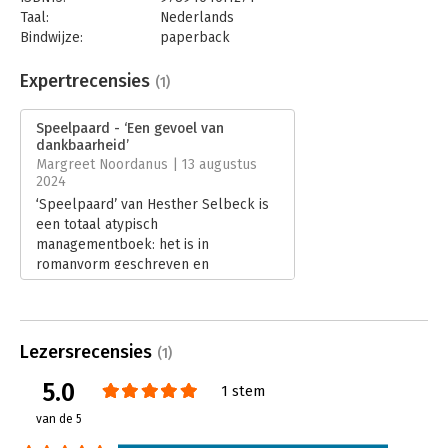
Taal:
Nederlands
Bindwijze:
paperback
Aantal pagina's:
244
Uitgever:
Obelisk Boeken
Expertrecensies
(1)
Druk:
1
Verschijningsdatum:
5-12-2023
Speelpaard - ‘Een gevoel van
dankbaarheid’
Hoofdrubriek:
Psychologie
Margreet Noordanus | 13 augustus
2024
‘Speelpaard’ van Hesther Selbeck is
een totaal atypisch
managementboek: het is in
romanvorm geschreven en
autobiografisch. Je krijgt een heel
intieme inkijk in het leven van de
schrijfster.
Lees verder
Lezersrecensies
(1)
5.0
1 stem
van de 5