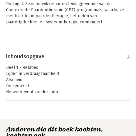
Portugal. Ze is ontwikkelaar en leidinggevende van de 
Contextuele Paardentherapie (CPT) programma’s, waarbij ze 
met haar team paardentherapie, het rijden van 
paardrijdtochten en systeemtherapie combineert. 

Ze werkt met ‘uitbehandelde’ jongeren (en hun ouders) en 
volwassenen. Daarnaast geeft ze trainingen en lezingen (o.a. 
Andere boeken door Hesther
TedX Haarlem) over CPT. Ook schrijft ze artikelen voor 
Selbeck
systeem- en psychologische tijdschriften.
Inhoudsopgave
Deel 1 - Relaties
Lijden in verdraagzaamheid
Afscheid
De zeepkist
Netwerkevent zonder auto
De seksuologe
De uitnodiging
First dates
Verkeerde tijd, verkeerde plaats
De match
Anderen die dit boek kochten,
Avonturen met Van Gogh
Speelpaard
Het Mongoolse
kochten ook
De adjunct-hoofdredactrice
paard, het meisje