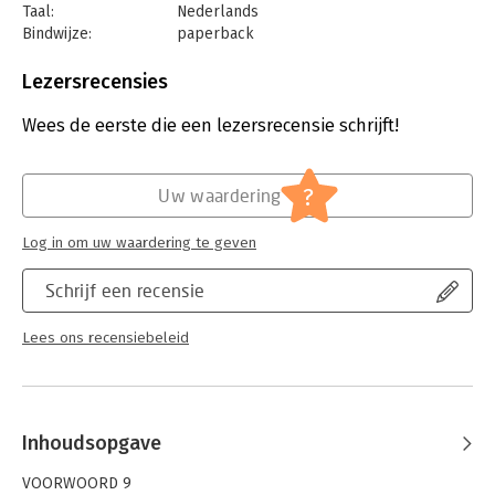
Taal:
Nederlands
Bindwijze:
paperback
Aantal pagina's:
224
Uitgever:
Borgerhoff & Lamberigts
Lezersrecensies
Druk:
1
Verschijningsdatum:
30-9-2024
Wees de eerste die een lezersrecensie schrijft!
Hoofdrubriek:
Personal finance
?
Uw waardering
Log in om uw waardering te geven
Schrijf een recensie
Lees ons recensiebeleid
Inhoudsopgave
VOORWOORD 9