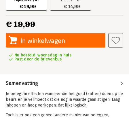
Paperback | NL
E-book | NL
€ 19,99
€ 14,99
€ 19,99
In winkelwagen
Nu besteld, woensdag in huis
Past door de brievenbus
Samenvatting
Je belegt in effecten wanneer die het goed (zullen) doen op de
beurs en je vermoedt dat die nog in waarde gaan stijgen. Laag
inkopen en hoog verkopen: dat lijkt logisch.
Toch is er ook een geheel andere manier van beleggen,
namelijk inspelen op een koersdaling: dat is 'shorten'. Je
verkoopt dan aandelen die je niet in je bezit hebt (die je