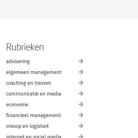
Worldwide' (Global Professional 
Publishing, 2012).

Website: 
www.hpocenter.nl
Rubrieken
advisering
algemeen management
coaching en trainen
communicatie en media
economie
financieel management
inkoop en logistiek
internet en social media