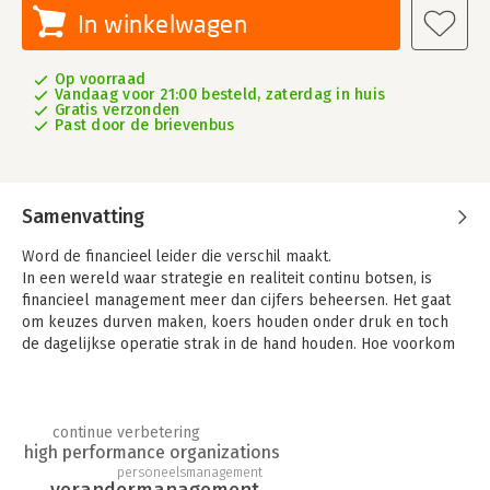
In winkelwagen
Op voorraad
Vandaag voor 21:00 besteld, zaterdag in huis
Gratis verzonden
Past door de brievenbus
Samenvatting
Word de financieel leider die verschil maakt.
In een wereld waar strategie en realiteit continu botsen, is
financieel management meer dan cijfers beheersen. Het gaat
om keuzes durven maken, koers houden onder druk en toch
de dagelijkse operatie strak in de hand houden. Hoe voorkom
je dat je vastloopt tussen tegenstrijdige belangen? En hoe blijf
je overeind als alles om je heen verandert?
In
Dilemma’s uit het financiële vak
onthult financieel
continue verbetering
topmanager Arend de Jong – met bijna veertig jaar ervaring bij
high performance organizations
KLM – zijn belangrijkste praktijklessen. Hij neemt je mee
personeelsmanagement