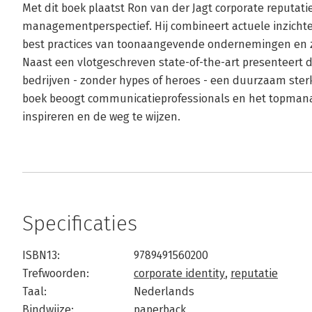
Met dit boek plaatst Ron van der Jagt corporate reputa
managementperspectief. Hij combineert actuele inzicht
best practices van toonaangevende ondernemingen en zij
Naast een vlotgeschreven state-of-the-art presenteert d
bedrijven - zonder hypes of heroes - een duurzaam ster
boek beoogt communicatieprofessionals en het topma
inspireren en de weg te wijzen.
Specificaties
ISBN13:
9789491560200
Trefwoorden:
corporate identity
,
reputatie
Taal:
Nederlands
Bindwijze:
paperback