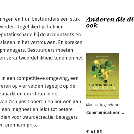
Anderen die di
mingen en hun bestuurders een stuk
ook
orden. Tegelijkertijd hebben
eputatieschade bij de accountants en
eslagen in het vertrouwen. En spreken
 topmanagers. Bestuurders moeten
én verantwoordelijkheid tonen én het
, in een competitieve omgeving, een
ren op vier velden tegelijk: op de
dsmarkt en om steun in de
jven zich positioneren en bouwen aan
Marius Hogendoorn
s een magneet en leidt tot betere
Communicatieonderzoek
dien voor waardecreatie: beleggers
en premium prijs.
€ 41,50