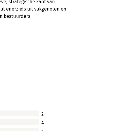
eve, strategische kant van
at enerzijds uit vakgenoten en
n bestuurders.
2
4