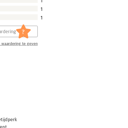
1
1
1
?
rdering
 waardering te geven
tijdperk
ent