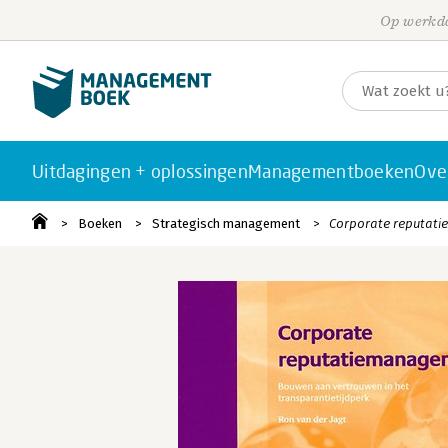
Op werkda
Uitdagingen + oplossingen
Managementboeken
Ove
Boeken
Strategisch management
Corporate reputati