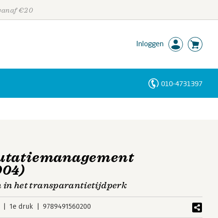
 vanaf €20
Inloggen
010-4731397
Personen
Trefwoorden
putatiemanagement
004)
in het transparantietijdperk
1e druk
9789491560200