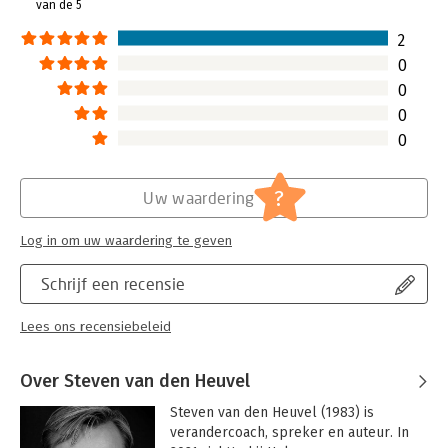
boek om draait, ook in de vernieuwde en eigentijdse derde
van de 5
Hoofdrubriek:
Algemeen management
druk. Door het delen van onze kennis en ervaringen hopen we
2
dat lezers hun werk iedere dag steeds een stukje beter en
klantgerichter kunnen maken. Lean en dit boek zijn daarvoor
0
een prachtig hulpmiddel.
0
0
0
?
Uw waardering
Log in om uw waardering te geven
Schrijf een recensie
Lees ons recensiebeleid
Over Steven van den Heuvel
Steven van den Heuvel (1983) is 
verandercoach, spreker en auteur. In 