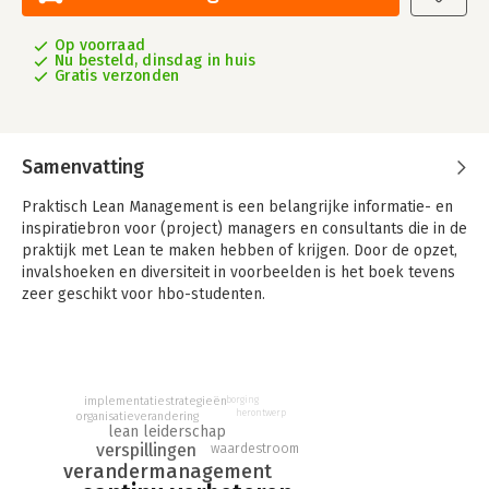
Op voorraad
Nu besteld, dinsdag in huis
Gratis verzonden
Samenvatting
Praktisch Lean Management is een belangrijke informatie- en
inspiratiebron voor (project) managers en consultants die in de
praktijk met Lean te maken hebben of krijgen. Door de opzet,
invalshoeken en diversiteit in voorbeelden is het boek tevens
zeer geschikt voor hbo-studenten.
Het boek is gebaseerd op de ervaringen van Conclusion
Implementation. Deze organisatie heeft als advies- en
projectmanagementbureau ruim 10 jaar ervaring in het
implementeren van Lean binnen allerlei organisaties. Het boek
borging
implementatiestrategieën
herontwerp
organisatieverandering
geeft samenhang, betekenis en inhoud aan het onderwerp
lean leiderschap
Lean en bevat een praktische aanpak om Lean succesvol tot in
verspillingen
waardestroom
het DNA van de organisatie te brengen.
verandermanagement