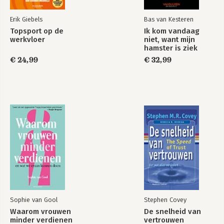
Erik Giebels
Bas van Kesteren
Topsport op de
Ik kom vandaag
werkvloer
niet, want mijn
hamster is ziek
€ 24,99
€ 32,99
High impact
Het High Impact MT
veranderen
Bekijk alle boeken
Sophie van Gool
Stephen Covey
Waarom vrouwen
De snelheid van
minder verdienen
vertrouwen