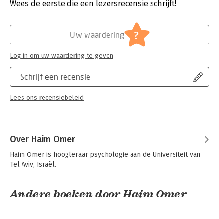
Wees de eerste die een lezersrecensie schrijft!
Haim Omer is hoogleraar psychologie en oprichter van de
Hoofdrubriek:
Psychologie
School of Non Violent Resistance. Hij is de vader van het
gedachtegoed van nieuwe autoriteit.
?
Uw waardering
Philip Streit is klinisch psycholoog en psychotherapeut en
werkt al meer dan twintig jaar met ouders, kinderen, jongeren
Log in om uw waardering te geven
en gezinnen.
Schrijf een recensie
Lees ons recensiebeleid
Over Haim Omer
Haim Omer is hoogleraar psychologie aan de Universiteit van 
Tel Aviv, Israël.
Andere boeken door Haim Omer