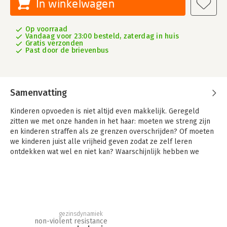
In winkelwagen
Op voorraad
Vandaag voor 23:00 besteld, zaterdag in huis
Gratis verzonden
Past door de brievenbus
Samenvatting
Kinderen opvoeden is niet altijd even makkelijk. Geregeld
zitten we met onze handen in het haar: moeten we streng zijn
en kinderen straffen als ze grenzen overschrijden? Of moeten
we kinderen juist alle vrijheid geven zodat ze zelf leren
ontdekken wat wel en niet kan? Waarschijnlijk hebben we
inmiddels allemaal ontdekt dat beide varianten niet echt
werken. Maar wat dan wel?
In Nieuwe autoriteit voor ouders biedt Haim Omer een
eenvoudig, maar krachtig opvoedmodel gebaseerd op veilige
verbinding. Als we willen dat kinderen zich kunnen
gezinsdynamiek
ontwikkelen, dan hebben ze ruimte nodig om ervaringen op te
non-violent resistance