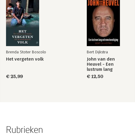
Brenda Stoter Boscolo
Bert Dijkstra
Het vergeten volk
John van den
Heuvel - Een
lustrum lang
extreme beveiliging
€ 25,99
€ 12,50
Rubrieken