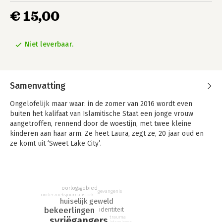
€ 15,00
Niet leverbaar.
Samenvatting
Ongelofelijk maar waar: in de zomer van 2016 wordt even
buiten het kalifaat van Islamitische Staat een jonge vrouw
aangetroffen, rennend door de woestijn, met twee kleine
kinderen aan haar arm. Ze heet Laura, zegt ze, 20 jaar oud en
ze komt uit ‘Sweet Lake City’.
Ze is ontsnapt. Ze huilt. Ze wil naar huis, terug naar
Zoetermeer – waar haar vader op haar wacht, die een
reddingsactie op touw had gezet met hulp van schimmige
oorlogsgebied
privémilitairen. Maar eenmaal op Schiphol wordt Laura direct
gevangenis
onderzoeksjournalistiek
gearresteerd.
huiselijk geweld
bekeerlingen
identiteit
Ze zou gestuurd zijn met een opdracht om een aanslag te
trauma
syriëgangers