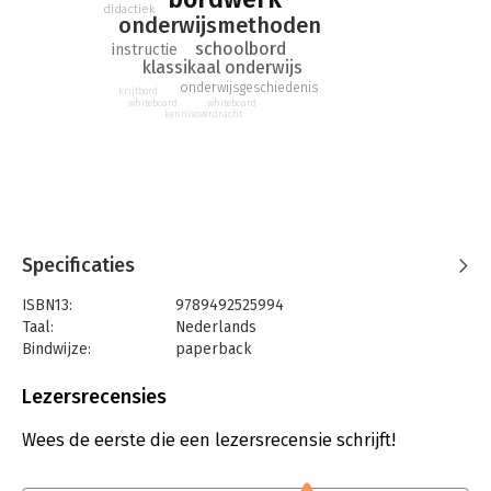
didactiek
onderwijsmethoden
schoolbord
instructie
klassikaal onderwijs
onderwijsgeschiedenis
krijtbord
whiteboard
whiteboard
kennisoverdracht
Specificaties
ISBN13:
9789492525994
Taal:
Nederlands
Bindwijze:
paperback
Aantal pagina's:
184
Uitgever:
Uitgeverij Pica
Lezersrecensies
Druk:
1
Verschijningsdatum:
10-9-2020
Wees de eerste die een lezersrecensie schrijft!
Hoofdrubriek:
Schoolboeken