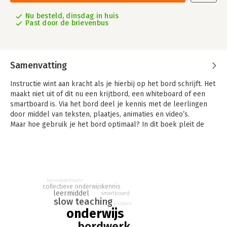
Nu besteld, dinsdag in huis
Past door de brievenbus
Samenvatting
Instructie wint aan kracht als je hierbij op het bord schrijft. Het
maakt niet uit of dit nu een krijtbord, een whiteboard of een
smartboard is. Via het bord deel je kennis met de leerlingen
door middel van teksten, plaatjes, animaties en video’s.
Maar hoe gebruik je het bord optimaal? In dit boek pleit de
auteur voor ‘slow teaching’ waarbij bordwerk zorgvuldig wordt
opgebouwd en geordend, leerlingen aantekeningen maken en
de leerstof stapsgewijs en grondig wordt onderwezen én
geleerd.
Kennis vanuit honderden jaren onderwijservaring wordt in dit
kennisoverdracht
boek gecombineerd met de nieuwste wetenschappelijke
collectieve onderwijskennis
leermiddel
smartboard
inzichten en technieken.
slow teaching
krijtbord
onderwijs
bordwerk