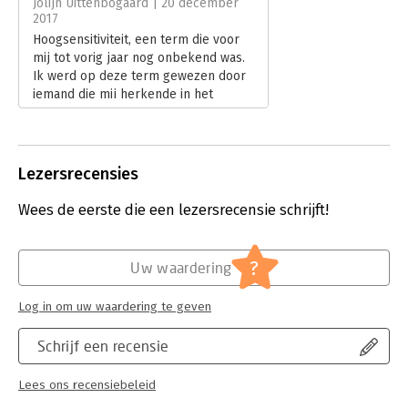
Jolijn Uittenbogaard | 20 december
2017
Hoofdrubriek:
Psychologie
Hoogsensitiviteit, een term die voor
mij tot vorig jaar nog onbekend was.
Ik werd op deze term gewezen door
iemand die mij herkende in het
verhaal van Fleur. Zij herkende dat ik
ook graag de ruimte en tijd voor
mezelf neem en gemakkelijk de
emoties van mensen om mij heen
Lezersrecensies
oppik.
Lees verder
Wees de eerste die een lezersrecensie schrijft!
?
Uw waardering
Log in om uw waardering te geven
Schrijf een recensie
Lees ons recensiebeleid