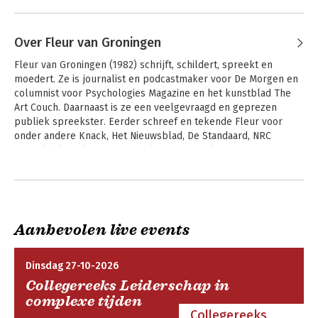
Over Fleur van Groningen
Fleur van Groningen (1982) schrijft, schildert, spreekt en 
moedert. Ze is journalist en podcastmaker voor De Morgen en 
columnist voor Psychologies Magazine en het kunstblad The 
Art Couch. Daarnaast is ze een veelgevraagd en geprezen 
publiek spreekster. Eerder schreef en tekende Fleur voor 
onder andere Knack, Het Nieuwsblad, De Standaard, NRC 
Handelsblad, Algemeen Dagblad en Goedele. In 2017 
publiceerde ze de bestseller Leven zonder filter, over haar 
Andere boeken door Fleur van
persoonlijke ervaring met hoogsensitiviteit. In 2022 
Groningen
volgdeVoelen zonder filter, het ontroerende verslag van haar 
herstel van trauma dat uitmondt bij innerlijke rust. 
Mensenkennis is haar zevende boek.

Aanbevolen live events
Dinsdag 27-10-2026
Collegereeks Leiderschap in
complexe tijden
Collegereeks