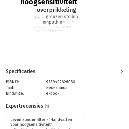
hoogsensitiviteit
overprikkeling
grenzen stellen
trauma
empathie
intuïtie
spiritualiteit
depressie
depressie
spiritualiteit
Specificaties
ISBN13:
9789492626080
Taal:
Nederlands
Bindwijze:
e-book
Beveiliging:
watermerk
Bestandsformaat:
epub
Expertrecensies
(1)
Aantal pagina's:
256
Uitgever:
Overamstel Uitgevers
Leven zonder filter - 'Handvatten
Druk:
1
voor hoogsensitiviteit'
Verschijningsdatum:
29-8-2017