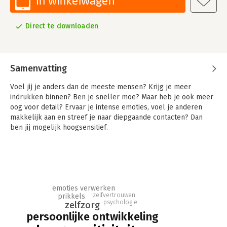
In winkelwagen
Direct te downloaden
Samenvatting
Voel jij je anders dan de meeste mensen? Krijg je meer
indrukken binnen? Ben je sneller moe? Maar heb je ook meer
oog voor detail? Ervaar je intense emoties, voel je anderen
makkelijk aan en streef je naar diepgaande contacten? Dan
ben jij mogelijk hoogsensitief.
In 'Leven zonder filter' vertelt Fleur openhartig en met
zelfrelativering over de zoektocht naar haar
gebruiksaanwijzing. Hoe ze ontdekte dat ze hoogsensitief is en
zich daar aanvankelijk tegen verzette, uit schrik voor labels en
zweefteven. Tot ze ondervond dat de eigenschap naast nadelen
emoties verwerken
ook voordelen kent.
zelfvertrouwen
prikkels
psychologie
zelfzorg
persoonlijke ontwikkeling