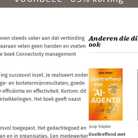
Anderen die di
even steeds vaker aan dat verbinding
ook
n waaraan velen geen handen en voeten
we boek Connectivity management
g succesvol inzet. Je realiseert onder
ge- en kortetermijnresultaten, goede
ficiëntie en effectiviteit. Kortom: dit
 ontwikkelingen. Het boek geeft naast
Joop Snijder
svol toegepast. Het gedachtegoed en
Doeltreffend met
 van en in organisaties. Een medewerker