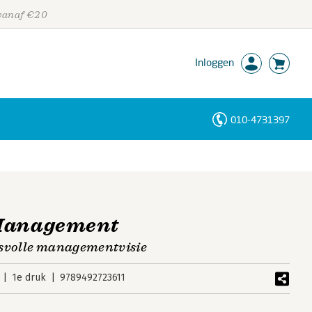
 vanaf €20
Inloggen
010-4731397
Personen
Trefwoorden
 Management
esvolle managementvisie
1e druk
9789492723611