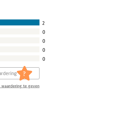
2
0
0
0
0
?
rdering
 waardering te geven