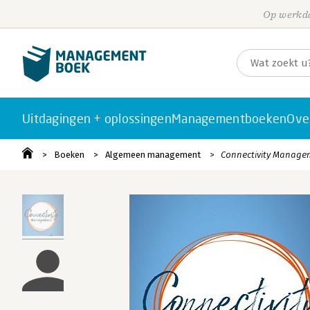
Op werkda
Uitdagingen + oplossingen
Managementboeken
Ove
Boeken
Algemeen management
Connectivity Manage