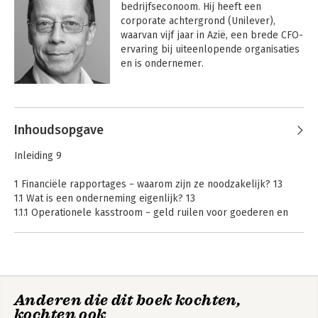
bedrijfseconoom. Hij heeft een 
corporate achtergrond (Unilever), 
waarvan vijf jaar in Azië, een brede CFO-
ervaring bij uiteenlopende organisaties 
en is ondernemer. 

 Daarnaast verzorgt hij trainingen over 
Andere boeken door Hans Go
de basisprincipes van financiële cijfers 
en het communiceren en presenteren 
Inhoudsopgave
daarvan.
Inleiding 9
1 Financiële rapportages − waarom zijn ze noodzakelijk? 13
1.1 Wat is een onderneming eigenlijk? 13
1.1.1 Operationele kasstroom − geld ruilen voor goederen en
diensten 13
1.1.2 Financiële geldstroom − wie steken er geld in de
onderneming? 14
1.1.3 De economische werkelijkheid tegenover de juridische 15
1.2 Wat is de rol van financiële rapportages? 15
Wat zeggen die
Anderen die dit boek kochten,
1.2.1 Jaarrekening, jaarverslag en accountantscontrole 16
cijfers eigenlijk? -
kochten ook
gratis
1.2.2 Andere soorten financiële rapportages 18