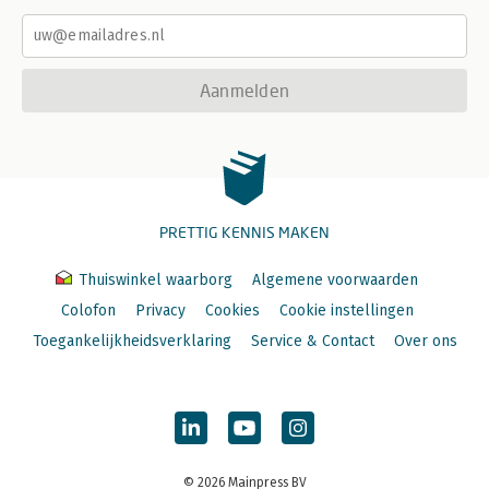
Bijlage 2 Hoe werken journaalposten? 163
Bijlage 3 Btw 167
Dankwoord 169
Aanmelden
Over de auteur 171
Register 173
PRETTIG KENNIS MAKEN
Thuiswinkel waarborg
Algemene voorwaarden
Colofon
Privacy
Cookies
Cookie instellingen
Toegankelijkheidsverklaring
Service & Contact
Over ons
© 2026 Mainpress BV