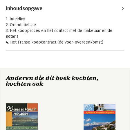
Inhoudsopgave
1. Inleiding
2. Oriëntatiefase
3. Het koopproces en het contact met de makelaar en de
notaris
4. Het Franse koopcontract (de voor-overeenkomst)
5. De overdracht
6. Het kopen van (bouwgrond)
7. Aanvraag van een bouwvergunning
8. Het bouwproces; contact met architect en aannemer
9. Verzekeringen, garanties en aansprakelijkheid bij het
Anderen die dit boek kochten,
bouwen
kochten ook
10. Renovatie en onderhoud
11. Appartementsrecht / Copropriété
12. Fiscale aspecten bij de aankoop van bestaand en nieuw
onroerend goed
13. Vertrek uit Nederland
14. Vestiging in Frankrijk
15. De verhuizing
16. Bankzaken
17. Verzekeringen