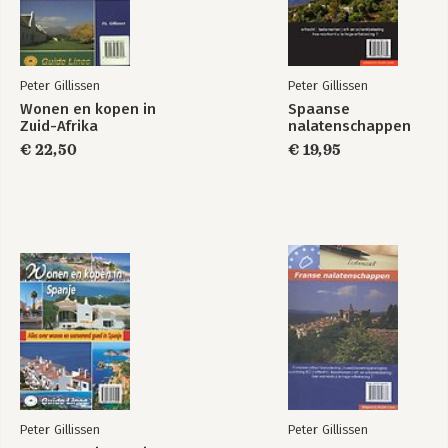
18. De Nederlandse zorgverzekering bij vestiging in Frankrijk
19. De Franse sociale zekerheid (Sécurite Social)
20. Emigratie naar Frankrijk en de Nederlandse sociale
verzekeringen
Peter Gillissen
Peter Gillissen
21. Het Franse belastingstelsel
Wonen en kopen in
Spaanse
22. De Franse gemeentelijke belastingen
Zuid-Afrika
nalatenschappen
23. De Franse vermogensbelasting (impôt sur la fortune
€ 22,50
€ 19,95
immobilière)
Bijlagen
Bronnen
Peter Gillissen
Peter Gillissen