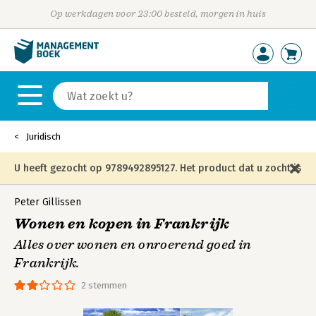
Op werkdagen voor 23:00 besteld, morgen in huis
Juridisch
U heeft gezocht op 9789492895127. Het product dat u zocht is
niet meer in die editie leverbaar en is vervangen door de
Peter Gillissen
Wonen en kopen in Frankrijk
onderstaande editie.
Alles over wonen en onroerend goed in
Frankrijk.
2 stemmen