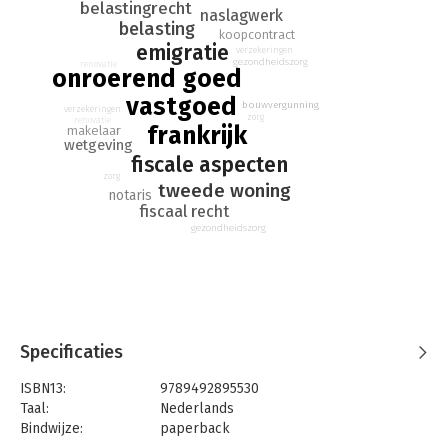
belastingrecht
naslagwerk
belasting
koopcontract
emigratie
verzekeringen
gezondheidszorg
renovatie
onroerend goed
vastgoed
bouwvergunning
verzekeringen
zorg
renovatie
frankrijk
makelaar
wetgeving
fiscale aspecten
zorg
tweede woning
notaris
fiscaal recht
gezondheidszorg
Specificaties
ISBN13:
9789492895530
Taal:
Nederlands
Bindwijze:
paperback