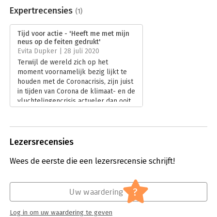
Uitgever:
Uitgeverij Pluim
Expertrecensies
(1)
Druk:
1
Verschijningsdatum:
19-2-2020
Tijd voor actie - 'Heeft me met mijn
neus op de feiten gedrukt'
Hoofdrubriek:
Mens en maatschappij
Evita Dupker | 28 juli 2020
Terwijl de wereld zich op het
moment voornamelijk bezig lijkt te
houden met de Coronacrisis, zijn juist
in tijden van Corona de klimaat- en de
vluchtelingencrisis actueler dan ooit.
Omdat ik voor mijn opdracht als
adviseur meer met vluchtelingen te
maken heb, besloot ik mij meer te
verdiepen in de vluchtelingencrisis.
Lezersrecensies
Lees verder
Wees de eerste die een lezersrecensie schrijft!
?
Uw waardering
Log in om uw waardering te geven