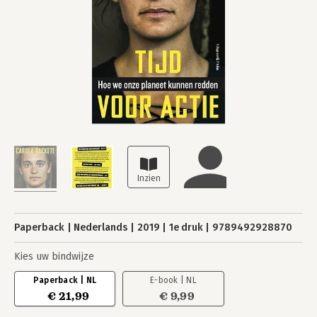
Paperback
Nederlands
2019
1e druk
9789492928870
Kies uw bindwijze
Paperback | NL
E-book | NL
€ 21,99
€ 9,99