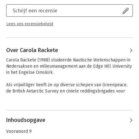
Schrijf een recensie
Lees ons recensiebeleid
Over Carola Rackete
Carola Rackete (1988) studeerde Nautische Wetenschappen in 
Nedersaksen en milieumanagement aan de Edge Hill University 
in het Engelse Omskirk. 

Als vrijwilliger heeft ze op diverse schepen van Greenpeace, 
de British Antarctic Survey en civiele reddingsbrigades voor 
mensen in zeenood gewerkt. Ze is onderdeel van de Extinction 
Rebellion-beweging, die waarschuwt voor de ineenstorting van 
Andere boeken door Carola Rackete
ons eco- en klimaatsysteem, en verzet gebruikt in protest 
tegen klimaatverandering.
Inhoudsopgave
Voorwoord 9