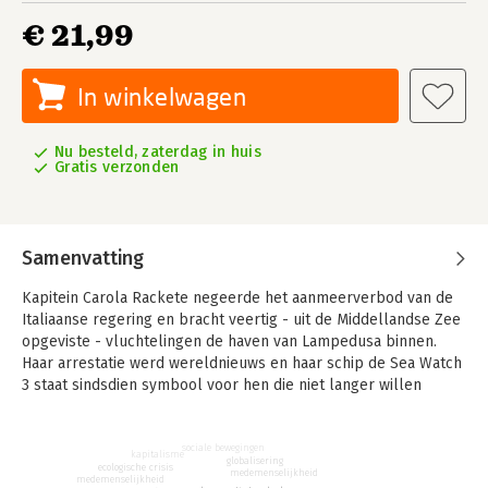
€ 21,99
In winkelwagen
Nu besteld, zaterdag in huis
Gratis verzonden
Samenvatting
Kapitein Carola Rackete negeerde het aanmeerverbod van de
Italiaanse regering en bracht veertig - uit de Middellandse Zee
opgeviste - vluchtelingen de haven van Lampedusa binnen.
Haar arrestatie werd wereldnieuws en haar schip de Sea Watch
3 staat sindsdien symbool voor hen die niet langer willen
toekijken hoe het redden van mensenlevens systematisch
wordt verhinderd. In dit boek vertelt ze over haar strijd, over
de directe samenhang tussen vluchtelingenstromen, de
sociale bewegingen
kapitalisme
globalisering
ecologische crisis
klimaatcrisis en de toenemende ongelijkheid in de wereld, en
medemenselijkheid
medemenselijkheid