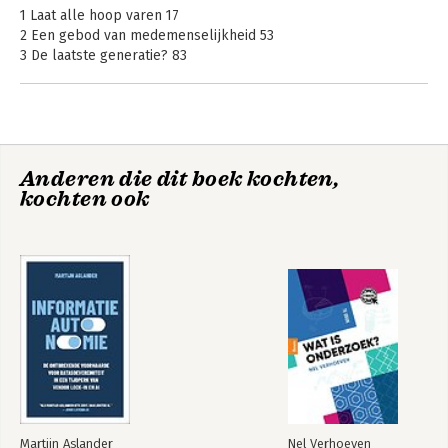
1 Laat alle hoop varen 17
2 Een gebod van medemenselijkheid 53
3 De laatste generatie? 83
4 Het systeem ter discussie stellen 117
5 Tijd voor actie 155
Dankwoord 183
Literatuur en interessante websites 185
Tijd voor actie
Anderen die dit boek kochten,
Over de auteurs 192
kochten ook
Bekijk alle boeken
Martijn Aslander
Nel Verhoeven