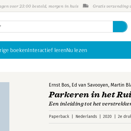
gen voor 23:00 besteld, morgen in huis
Gratis verzending
rige boeken
Interactief leren
Nu lezen
Ernst Bos
,
Ed van Savooyen
,
Martin B
Parkeren in het Ru
Een inleiding tot het verstrek
Paperback
Nederlands
2020
2e dru