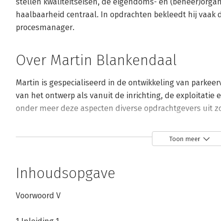
stellen kwaliteitseisen, de eigendoms- en (beheer)organ
haalbaarheid centraal. In opdrachten bekleedt hij vaak de 
procesmanager.
Over Martin Blankendaal
Martin is gespecialiseerd in de ontwikkeling van parkeer
van het ontwerp als vanuit de inrichting, de exploitatie 
onder meer deze aspecten diverse opdrachtgevers uit zowe
Hij heeft over dit vakgebied regelmatig gepubliceerd. Z
Toon meer
brochure over mechanisch parkeren en was hij medeauteu
van personenauto’s op terreinen en in garages.
Inhoudsopgave
Andere boeken door Martin Blanken
Voorwoord V