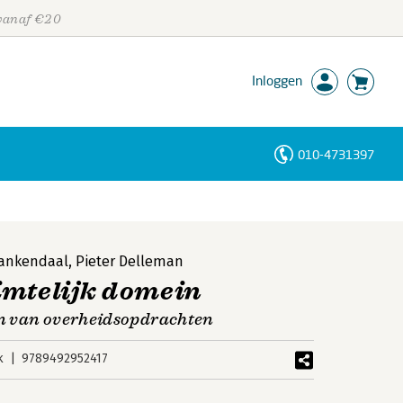
 vanaf €20
Inloggen
010-4731397
Personen
Trefwoorden
lankendaal
,
Pieter Delleman
imtelijk domein
ken van overheidsopdrachten
k
9789492952417