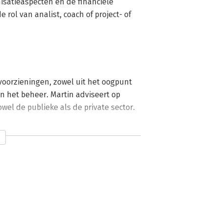
isatieaspecten en de financiële 
rol van analist, coach of project- of 
voorzieningen, zowel uit het oogpunt 
en het beheer. Martin adviseert op 
l de publieke als de private sector. 

o schreef hij onder meer een CROW-
r van NEN 2443 - Parkeren en stallen 
daal