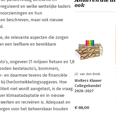
Anderen die di
ook
ereguleerd en welke wettelijke kaders
ervoorzieningen en hun
den beschreven, maar ook nieuwe
d.
ie, de relevante aspecten die zorgen
aan een leefbare en bereikbare
o’s, ongeveer 21 miljoen fietsen en 1,8
zenden bestelauto’s, brommers,
J.E. van den Brink
en- en daarmee tevens de financiële
Wolters Kluwer
 bij (her)ontwikkelingsopgaves. Hoe
Collegebundel
liteit niet wordt aangetast, is de vraag.
2026-2027
ver klimaatadaptatie en in nieuwe
 werken en recreëren is. Adequaat en
€ 66,00
 zorgen voor het beheersbaar houden