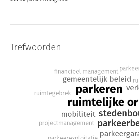
Trefwoorden
parkee
financieel management
gemeentelijk beleid
ru
parkeren
ver
ruimtegebrek
ruimtelijke o
stedenb
mobiliteit
parkeerbe
projectmanagement
parkeergar
parkeerexploitatie