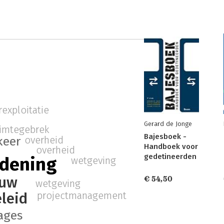
rexploitatie
Gerard de Jonge
imtegebrek
Bajesboek -
keer
overheid
Handboek voor
overheid
gedetineerden
rdening
wetgeving
ouw
€ 54,50
wetgeving
leid
projectmanagement
ages