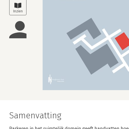
Samenvatting
Parkeren in het ruimtelijk domein geeft handvatten ho