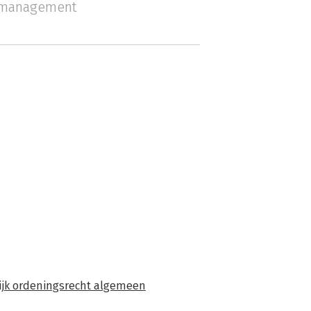
l management
lijk ordeningsrecht algemeen