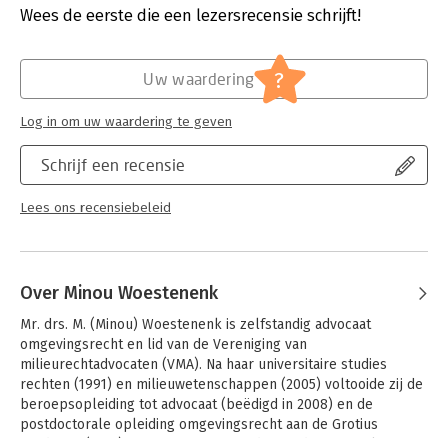
Verschijningsdatum:
6-11-2020
Wees de eerste die een lezersrecensie schrijft!
Hoofdrubriek:
Juridisch
Jongbloed:
Omgevingsrecht
?
Uw waardering
Log in om uw waardering te geven
Schrijf een recensie
Lees ons recensiebeleid
Over Minou Woestenenk
Mr. drs. M. (Minou) Woestenenk is zelfstandig advocaat 
omgevingsrecht en lid van de Vereniging van 
milieurechtadvocaten (VMA). Na haar universitaire studies 
rechten (1991) en milieuwetenschappen (2005) voltooide zij de 
beroepsopleiding tot advocaat (beëdigd in 2008) en de 
postdoctorale opleiding omgevingsrecht aan de Grotius 
Academie (2013). Van 1990 tot 1994 adviseerde zij zowel 