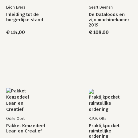
6.1 Protesteren in het handhavingsproces 121
Léon Evers
Geert Deenen
6.2 Bezwaar 127
Inleiding tot de
De Dataloods en
6.3 Beroep 130
burgerlijke stand
zijn machinekamer
6.4 Civiel recht 133
2019
€ 114,00
€ 108,00
Trefwoordenregister 137
Odile Oort
R.P.A. Otte
Pakket Keuzedeel
Praktijkpocket
Lean en Creatief
ruimtelijke
ordening