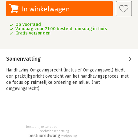
In winkelwagen
Op voorraad
Vandaag voor 21:00 besteld, dinsdag in huis
Gratis verzonden
Samenvatting
Handhaving Omgevingsrecht (inclusief Omgevingswet) biedt
een praktijkgericht overzicht van het handhavingsproces, met
de focus op ruimtelijke ordening en milieu (het
omgevingsrecht).
In de praktijk bij bestuursorganen en ondernemers is er
behoefte aan een beknopt leesbaar overzicht, praktische tips
en vooral antwoorden op vragen uit de dagelijkse praktijk.
Beknoptheid, toegankelijkheid en leesbaarheid hebben
daarom bij het schrijven voorop gestaan, waarbij bovendien de
bestuurlijke sancties
praktische invalshoek de boventoon heeft gevoerd.
rechtsbescherming
bestuursdwang
wetgeving