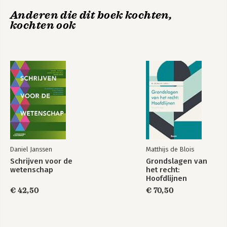
Uitspraak 47
Anderen die dit boek kochten,
Naschrift 48
kochten ook
Lon L. Fuller
Fullers Grotverkenners – een beschouwing 51
Bert van Roermund
Vooraf 51
1. Recht, rechters en filosofie 53
2. Fundamentele vragen, toen en nu 61
3. Naar een model van recht: de antinomische opvatting van
Radbruch 75
4. Ten slotte 84
Verder lezen 89
Daniel Janssen
Matthijs de Blois
Schrijven voor de
Grondslagen van
wetenschap
het recht:
Hoofdlijnen
€ 42,50
€ 70,50