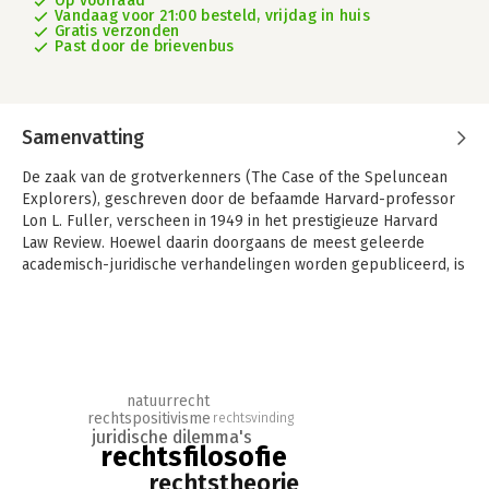
Op voorraad
Vandaag voor 21:00 besteld, vrijdag in huis
Gratis verzonden
Past door de brievenbus
Samenvatting
De zaak van de grotverkenners (The Case of the Speluncean
Explorers), geschreven door de befaamde Harvard-professor
Lon L. Fuller, verscheen in 1949 in het prestigieuze Harvard
Law Review. Hoewel daarin doorgaans de meest geleerde
academisch-juridische verhandelingen worden gepubliceerd, is
De zaak van de grotverkenners een toegankelijk, boeiend, en
tijdloos rechtbankdrama. Vele generaties rechtenstudenten
van over de hele wereld hebben zich erin verdiept en het is
zonder twijfel de meest beroemde en besproken fictieve
rechtszaak in het juridisch onderwijs aller tijden. Voor u ligt nu
de Nederlandse vertaling.
natuurrecht
rechtspositivisme
rechtsvinding
In de verre toekomst, in het land Newgarth, raken vijf
juridische dilemma's
rechtsfilosofie
grotverkenners vanwege een aardverschuiving opgesloten in
een afgelegen grot. Met de grootste moeite worden zij, ruim
rechtstheorie