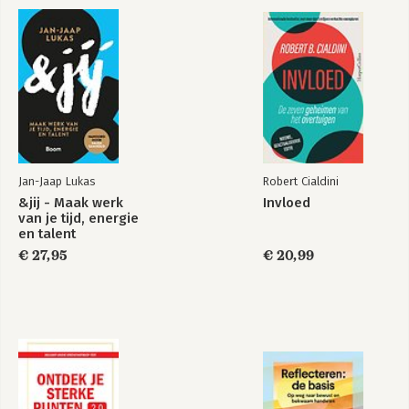
Bekijk alle boeken
Hoe nu verder?
Over de auteur
Nawoord
Jan-Jaap Lukas
Robert Cialdini
&jij - Maak werk
Invloed
van je tijd, energie
en talent
€ 27,95
€ 20,99