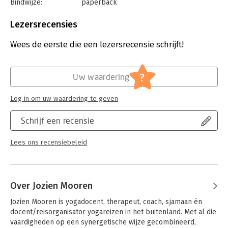
Bindwijze:
paperback
Aantal pagina's:
108
Uitgever:
Expertboek (CB)
Lezersrecensies
Druk:
1
Verschijningsdatum:
9-2-2021
Wees de eerste die een lezersrecensie schrijft!
Hoofdrubriek:
Persoonlijke effectiviteit
Serie:
In 10 stappen
?
Uw waardering
Log in om uw waardering te geven
Schrijf een recensie
Lees ons recensiebeleid
Over Jozien Mooren
Jozien Mooren is yogadocent, therapeut, coach, sjamaan én 
docent/reisorganisator yogareizen in het buitenland. Met al die 
vaardigheden op een synergetische wijze gecombineerd, 