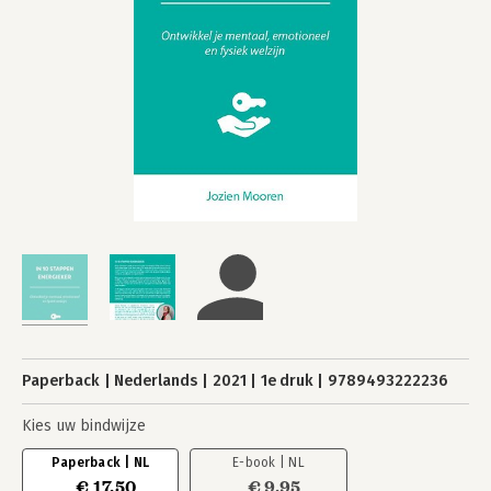
Paperback
Nederlands
2021
1e druk
9789493222236
Kies uw bindwijze
Paperback | NL
E-book | NL
€ 17,50
€ 9,95