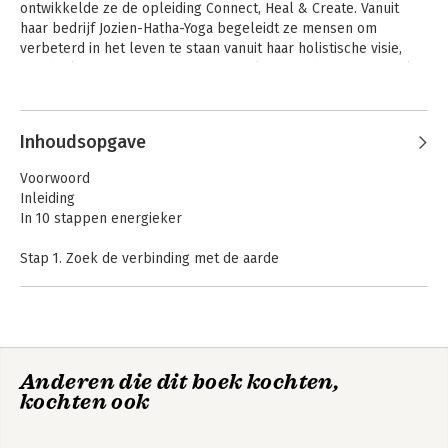
ontwikkelde ze de opleiding Connect, Heal & Create. Vanuit 
haar bedrijf Jozien-Hatha-Yoga begeleidt ze mensen om 
verbeterd in het leven te staan vanuit haar holistische visie, 
waarbij lichaam, emotie, geest en ziel een verbonden geheel 
vormen.
Andere boeken door Jozien Mooren
Inhoudsopgave
Voorwoord
Inleiding
In 10 stappen energieker
Stap 1. Zoek de verbinding met de aarde
Stap 2. Pas de kracht van de adem toe
Stap 3. Reduceer stress
Stap 4. Versterk je chakra’s
Stap 5. Breng je hoofd, hart en buik in balans
Stap 6. Verbind met je hart
In 10 stappen
Anderen die dit boek kochten,
Stap 7. Activeer je pijnappelklier
energieker
kochten ook
Stap 8. Kijk vanuit een ander perspectief
Stap 9. Stel je open voor synchroniciteit
Stap 10. Werk met het kristallijnbewustzijn