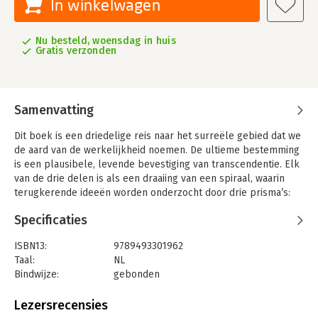
In winkelwagen
Nu besteld, woensdag in huis
Gratis verzonden
Samenvatting
Dit boek is een driedelige reis naar het surreële gebied dat we
de aard van de werkelijkheid noemen. De ultieme bestemming
is een plausibele, levende bevestiging van transcendentie. Elk
van de drie delen is als een draaiing van een spiraal, waarin
terugkerende ideeën worden onderzocht door drie prisma’s:
religieuze mythe, waarheid en geloof. Met iedere draaiing toont
Specificaties
Kastrup ons een genuanceerder en completer begrip van de
vele facetten van transcendentie.
ISBN13:
9789493301962
Deel I breekt een lans voor de controversiële idee dat veel
Taal:
NL
religieuze mythen eigenlijk waar zijn, en niet alleen vanuit een
Bindwijze:
gebonden
allegorisch standpunt. Deel II betoogt dat ons eigen innerlijk
Aantal pagina's:
294
narratief een verrassende rol speelt in de schijnbare
Uitgever:
Samsara Uitgeverij b.v.
Lezersrecensies
concreetheid van dingen en de tastbaarheid van de
Druk:
1