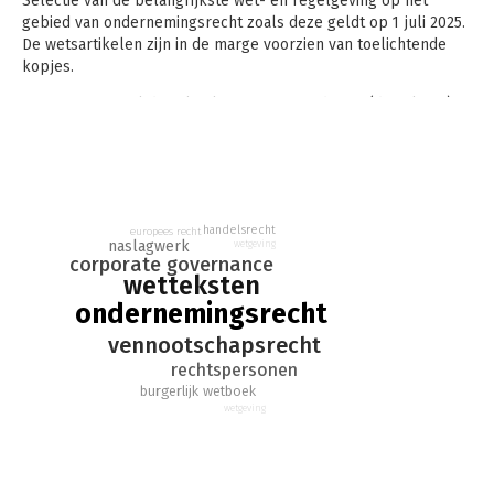
Selectie van de belangrijkste wet- en regelgeving op het
gebied van ondernemingsrecht zoals deze geldt op 1 juli 2025.
De wetsartikelen zijn in de marge voorzien van toelichtende
kopjes.
Het wetsvoorstel digitale algemene vergadering (digitale AV) is
cursief opgenomen in Boek 2 BW.
handelsrecht
europees recht
naslagwerk
wetgeving
corporate governance
wetteksten
ondernemingsrecht
vennootschapsrecht
rechtspersonen
burgerlijk wetboek
wetgeving