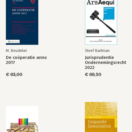
Jurisprudentie
De coöperatie anno
Ondernemingsrecht
2017
2022
Bekijk alle boeken
M. Beudeker
Steef Bartman
De coöperatie anno
Jurisprudentie
2017
Ondernemingsrecht
2022
€ 63,00
€ 69,50