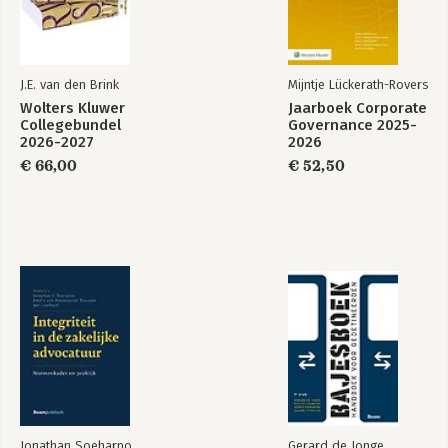
J.E. van den Brink
Mijntje Lückerath-Rovers
Wolters Kluwer
Jaarboek Corporate
Collegebundel
Governance 2025-
2026-2027
2026
€ 66,00
€ 52,50
Jonathan Soeharno
Gerard de Jonge