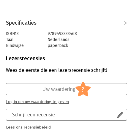
Specificaties
ISBN13:
9789493333468
Taal:
Nederlands
Bindwijze:
paperback
Aantal pagina's:
718
Uitgever:
Ars Aequi Juridische Uitgeverij
Lezersrecensies
Druk:
1
Verschijningsdatum:
19-8-2025
Wees de eerste die een lezersrecensie schrijft!
Hoofdrubriek:
Juridisch
Jongbloed:
Ondernemingsrecht
?
Uw waardering
Serie:
Ars Aequi Wetsedities
Log in om uw waardering te geven
Schrijf een recensie
Lees ons recensiebeleid