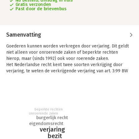
Nu besteld, dinsdag in huis
Gratis verzonden
Past door de brievenbus
Samenvatting
Goederen kunnen worden verkregen door verjaring. Dit geldt
niet alleen voor onroerende zaken of beperkte rechten
hierop, maar (sinds 1992) ook voor roerende zaken.
Het Nederlandse recht kent twee soorten verkrijging door
verjaring, te weten de verkrijgende verjaring van art. 3:99 BW
en de op de extinctieve verjaring van een rechtsvordering tot
beëindiging van het bezit van een niet-rechthebbende
gebaseerde verkrijging van art. 3:105 BW. Beide regelingen
komen in Ars Aequi Privaatrecht cahier uitgebreid aan de orde.
Bijzondere aandacht gaat daarbij uit naar de voor de
beperkte rechten
rechtspraktijk relevante vraag wanneer er sprake is van bezit
onroerende zaken
burgerlijk recht
en wanneer dit bezit te goeder trouw is. Voorts wordt enige
eigendomsrecht
aandacht besteed aan rechtshistorische en
verjaring
internationaalrechtelijke aspecten van verjaring. Bij dit laatste
bezit
gaat het onder meer om de beperking van de mogelijkheid om