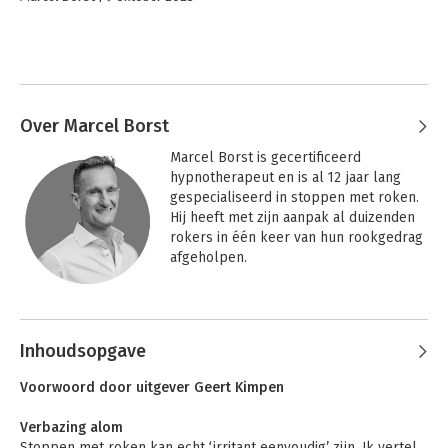
Over Marcel Borst
Marcel Borst is gecertificeerd 
hypnotherapeut en is al 12 jaar lang 
gespecialiseerd in stoppen met roken. 
Hij heeft met zijn aanpak al duizenden 
rokers in één keer van hun rookgedrag 
afgeholpen.

Hij leert als trainer al zijn technieken 
Andere boeken door Marcel Borst
aan collega-therapeuten in Nederland 
en België. Marcel heeft als doel 2 
Inhoudsopgave
miljoen rokers in Nederland makkelijk 
te laten stoppen met roken.

Voorwoord door uitgever Geert Kimpen
Marcel is ooit begonnen met individuele 
Verbazing alom
sessies die al heel snel uiterst 
Stoppen met roken kan echt ‘irritant eenvoudig’ zijn. Ik vertel