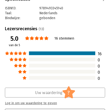
ISBN13:
9789493345140
Taal:
Nederlands
Bindwijze:
gebonden
Aantal pagina's:
195
Uitgever:
London Books
Lezersrecensies
(13)
Druk:
1
5.0
Verschijningsdatum:
21-9-2023
16 stemmen
van de 5
Hoofdrubriek:
Mens en maatschappij
,
Psychologie
16
0
0
0
0
?
Uw waardering
Log in om uw waardering te geven