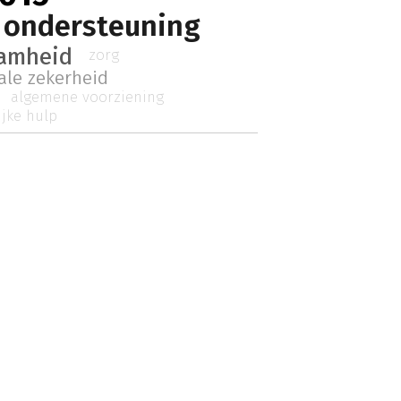
 ondersteuning
aamheid
zorg
ale zekerheid
algemene voorziening
ijke hulp