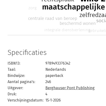
maatschappelijke
zorg
zelfredz
centrale raad van beroep
soci
beschermd wonen
integrale dienstverlening
gebruikel
Specificaties
ISBN13:
9789493376342
Taal:
Nederlands
Bindwijze:
paperback
Aantal pagina's:
246
Uitgever:
Berghauser Pont Publishing
Druk:
4
Verschijningsdatum:
15-1-2026