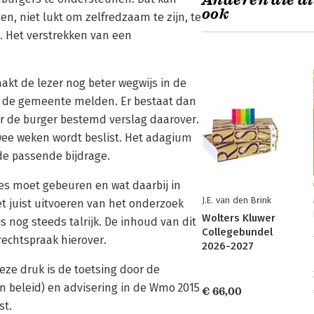
Anderen die di
ook
en, niet lukt om zelfredzaam te zijn, te
. Het verstrekken van een
kt de lezer nog beter wegwijs in de
ij de gemeente melden. Er bestaat dan
r de burger bestemd verslag daarover.
ee weken wordt beslist. Het adagium
de passende bijdrage.
les moet gebeuren en wat daarbij in
J.E. van den Brink
t juist uitvoeren van het onderzoek
Wolters Kluwer
 nog steeds talrijk. De inhoud van dit
Collegebundel
rechtspraak hierover.
2026-2027
eze druk is de toetsing door de
n beleid) en advisering in de Wmo 2015
€ 66,00
st.