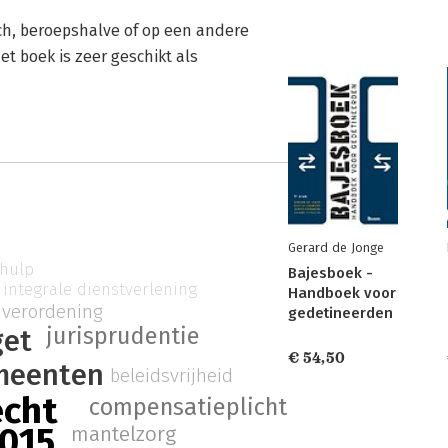
ch, beroepshalve of op een andere
t boek is zeer geschikt als
Gerard de Jonge
 hulp
Bajesboek -
integrale dienstverlening
Handboek voor
verordening
gedetineerden
jurisprudentie
et
€ 54,50
meenten
beleidsvrijheid
echt
compensatieplicht
015
mantelzorg