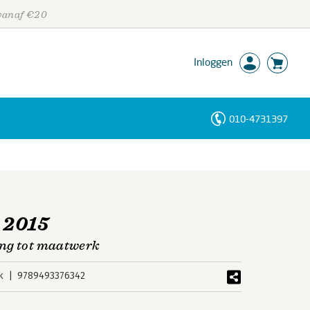
 vanaf €20
Inloggen
010-4731397
Personen
Trefwoorden
 2015
ing tot maatwerk
k
9789493376342