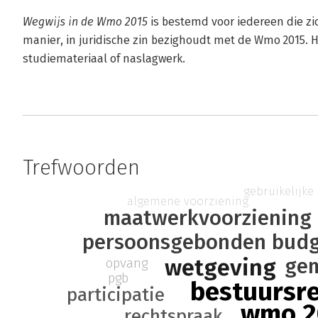
Wegwijs in de Wmo 2015
is bestemd voor iedereen die zi
manier, in juridische zin bezighoudt met de Wmo 2015. He
studiemateriaal of naslagwerk.
Trefwoorden
gebruikelijke
algemene voorziening
maatwerkvoorziening
persoonsgebonden budg
wetgeving
ge
opvang
pgb
bestuursr
participatie
wmo 2
rechtspraak